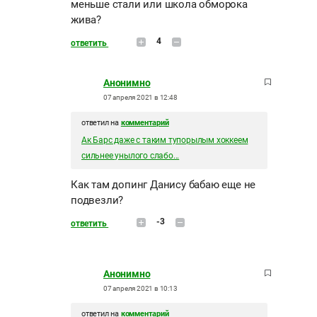
меньше стали или школа обморока
жива?
4
ответить
Анонимно
07 апреля 2021 в 12:48
ответил на
комментарий
Ак Барс даже с таким тупорылым хоккеем
сильнее унылого слабо...
Как там допинг Данису бабаю еще не
подвезли?
-3
ответить
Анонимно
07 апреля 2021 в 10:13
ответил на
комментарий