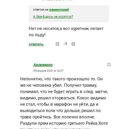
ответил на
комментарий
А Яки-Барсы не носятся?
Нет не носятся,а вот курятник летает
по льду!
-1
ответить
Анонимно
09 апреля 2021 в 14:27
Непонятно, что такого произошло то. Он
же не человека убил. Получил травму,
понимал, что не будет играть в след. матче,
видимо, решил оторваться. Кокос видимо
не стал, чтобы в марафон не уйти, да и
выводиться если что дольше, решил по
траве пройтись. Все логично вполне.
Раздули прям историю третьего Рейха.Хотя