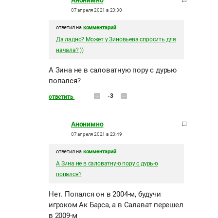
Анонимно
07 апреля 2021 в 23:30
ответил на
комментарий
Да ладно? Может у Зиновьева спросить для
начала? ))
А Зина не в саловатную пору с дурью
попался?
-3
ответить
Анонимно
07 апреля 2021 в 23:49
ответил на
комментарий
А Зина не в саловатную пору с дурью
попался?
Нет. Попался он в 2004-м, будучи
игроком Ак Барса, а в Салават перешел
в 2009-м