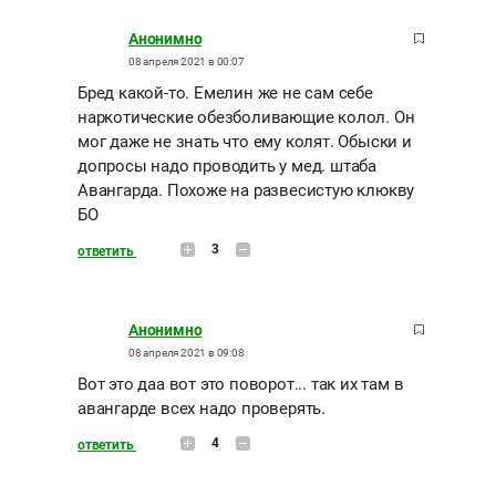
Анонимно
08 апреля 2021 в 00:07
Бред какой-то. Емелин же не сам себе
наркотические обезболивающие колол. Он
мог даже не знать что ему колят. Обыски и
допросы надо проводить у мед. штаба
Авангарда. Похоже на развесистую клюкву
БО
3
ответить
Анонимно
08 апреля 2021 в 09:08
Вот это даа вот это поворот... так их там в
авангарде всех надо проверять.
4
ответить