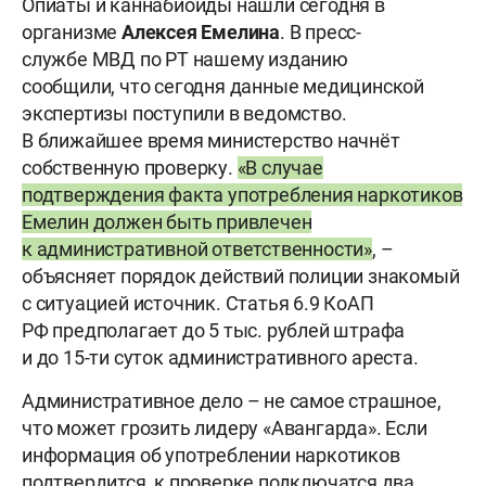
Опиаты и каннабиоиды нашли сегодня в
организме
Алексея Емелина
. В пресс-
службе МВД по РТ нашему изданию
сообщили, что сегодня данные медицинской
экспертизы поступили в ведомство.
В ближайшее время министерство начнёт
собственную проверку.
«В случае
подтверждения факта употребления наркотиков
Емелин должен быть привлечен
к административной ответственности»
, –
объясняет порядок действий полиции знакомый
с ситуацией источник. Статья 6.9 КоАП
РФ предполагает до 5 тыс. рублей штрафа
и до 15-ти суток административного ареста.
Административное дело – не самое страшное,
что может грозить лидеру «Авангарда». Если
информация об употреблении наркотиков
подтвердится, к проверке подключатся два