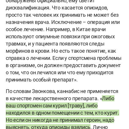
обнаружены официально, ему светит
дисквалификация. Что касается опиоидов,
просто так человек их принимать не может без
назначения врача. Исключение – операция или
особое лечение. Например, в Китае врачи
используют опиумные повязки при ожоговых
травмах, и у пациента появляются следы
морфинов в крови. Но есть такое понятие, как
справка о лечении. Если у спортсмена проблемы
в организме, он должен предоставить документ
о том, что он лечился или что ему приходится
принимать особый препарат».
По словам Звонкова, каннабис не применяется
в качестве лекарственного препарата. «
Либо
ваш спортсмен сам курил [траву], либо
находился в одном помещении с тем, кто курит.
Но если он никогда не принимал героин, надо
выяснять, откуда опиоиды взялись
. Лично