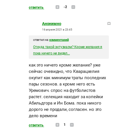
-2
ответить
Анонимно
16 апреля 2021 в 23:45
ответил на
комментарий
Откуда такой энтузиазм? Кроме желания я
пока ничего ни видел...
как это ничего кроме желание? уже
сейчас очевидно, что Кварацхелия
окупит как минимум траты последних
пары сезонов. а кроме него есть
Уремович. спрос на футболистов
растет. селекция находит за копейки
Абильдгора и Ин Бома. пока никого
дорого не продали, согласен. но это
дело времени
1
ответить