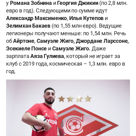
у
Романа Зобнина
и
Георгия Джикии
(по 2,8 млн.
евро в год). Следующими по сумме идут
Александр Максименко
,
Илья Кутепов
и
Зелимхан Бакаев
(по 1,55 млн евро). Ведущие
легионеры получают меньше: по 1,54 млн. Речь
об
Айртоне
,
Самуэле Жиго, Джордане Ларссоне,
Эсекиеле Понсе
и
Самуэле Жиго.
Даже
зарплата
Аяза Гулиева
, который не играет за
клуб с 2019 года, космическая – 1,3 млн. евро в
год.