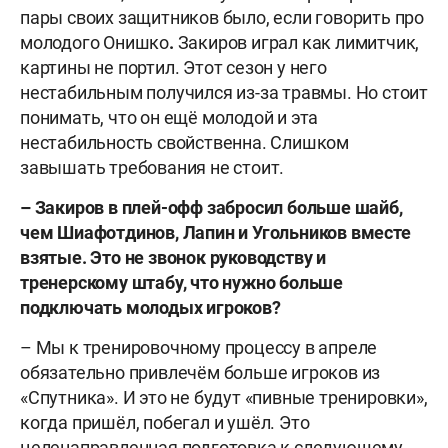
пары своих защитников было, если говорить про
молодого Онишко
.
Закиров играл как лимитчик,
картины не портил. Этот сезон у него
нестабильным получился из-за травмы. Но стоит
понимать, что он ещё молодой и эта
нестабильность свойственна. Слишком
завышать требования не стоит.
–
Закиров в плей-офф забросил больше шайб,
чем Шиафотдинов, Лапин и Угольников вместе
взятые.
Это не звонок руководству и
тренерскому штабу, что нужно больше
подключать молодых игроков?
– Мы к тренировочному процессу в апреле
обязательно привлечём больше игроков из
«Спутника». И это не будут «пивные тренировки»,
когда пришёл, побегал и ушёл. Это
целенаправленная подготовка к следующему