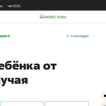
ды
чм-2026
арии 0
в закладки
ебёнка от
лучая