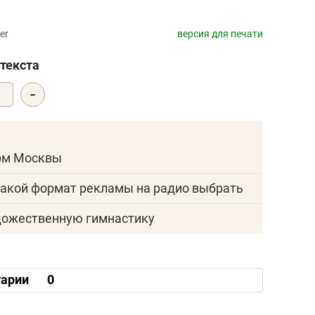
er
версия для печати
текста
-
0
ирм Москвы
акой формат рекламы на радио выбрать
удожественную гимнастику
арии
0