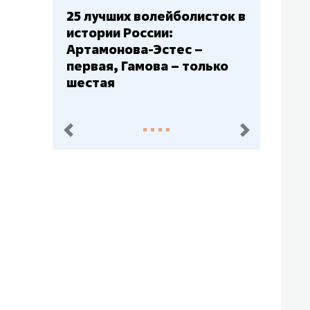
25 лучших волейболисток в
Бюджеты клу
истории России:
– главный м
Артамонова-Эстес –
Барс» – вто
первая, Гамова – только
Юлаев» – се
шестая
пред.
след.