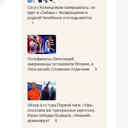
Сага с Кузнецовым завершилась: он
едет в «Сибирь». Возвращение в
родной Челябинск откладывается
1
Полуфиналы Лиги наций:
американцы остановили Японию, а
Леон разнёс Словению подачами
3
Обзор 4-го тура Первой лиги: «Уфе»
показали аж три красные карточки,
Юран победил бывшую, «Нижний»
доминирует
0