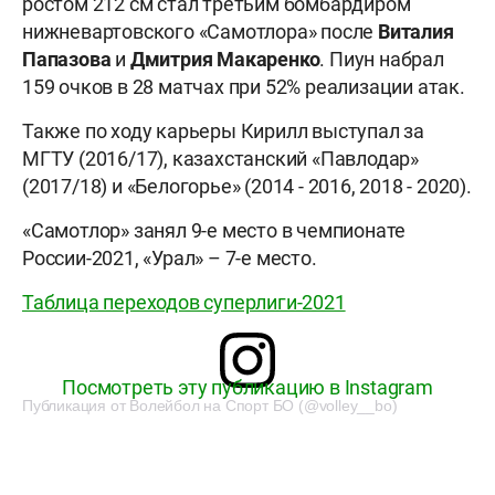
ростом 212 см стал третьим бомбардиром
нижневартовского «Самотлора» после
Виталия
Папазова
и
Дмитрия Макаренко
. Пиун набрал
159 очков в 28 матчах при 52% реализации атак.
Также по ходу карьеры Кирилл выступал за
МГТУ (2016/17), казахстанский «Павлодар»
(2017/18) и «Белогорье» (2014 - 2016, 2018 - 2020).
«Самотлор» занял 9-е место в чемпионате
России-2021, «Урал» – 7-е место.
Таблица переходов суперлиги-2021
Посмотреть эту публикацию в Instagram
Публикация от Волейбол на Спорт БО (@volley__bo)