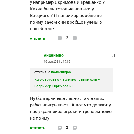
у например Скримова и Ерещенко ?
Какие были готовые навыки у
Виецкого ? Я например вообще не
пойму зачем они вообще нужны в
нашей лиге .
2
ответить
Анонимно
16 мая 2021 в 17:05
ответил на
комментарий
Какие готовые и великие навыки есть у
например Скримова и Е...
Ну болгарин ещё ладно , там наших
ребят наигрывают . А вот что делают у
нас украинские игроки и тренеры тоже
не пойму
2
ответить