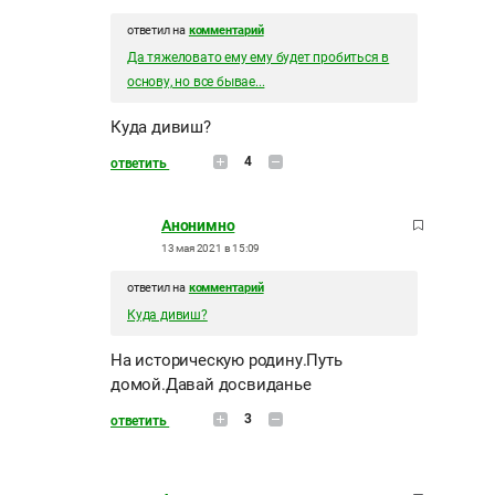
ответил на
комментарий
Да тяжеловато ему ему будет пробиться в
основу, но все бывае...
Куда дивиш?
4
ответить
Анонимно
13 мая 2021 в 15:09
ответил на
комментарий
Куда дивиш?
На историческую родину.Путь
домой.Давай досвиданье
3
ответить