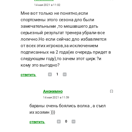
14 мая 2021 в 11:02
Мне вот только не понятно,если
спортсмены этого сезона дло были
замечательными ,то мешавшего дать
серьезный результат тренера убрали-все
логично.Но если сейчас дло избавляется
от всех этих игроков,за исключением
подписанных на 2 года(их очередь придет в
следующем году),то зачем этот цирк ?и
кому это выгодно?
1
ответить
Анонимно
14 мая 2021 в 11:59
бараны очень боялись волка , а съел
их хозяин )))
0
ответить