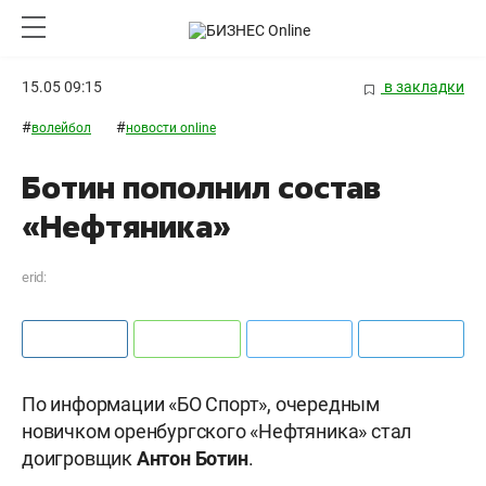
15.05 09:15
в закладки
#
#
волейбол
новости online
Ботин пополнил состав
«Нефтяника»
erid:
По информации «БО Спорт», очередным
новичком оренбургского «Нефтяника» стал
доигровщик
Антон
Ботин
.