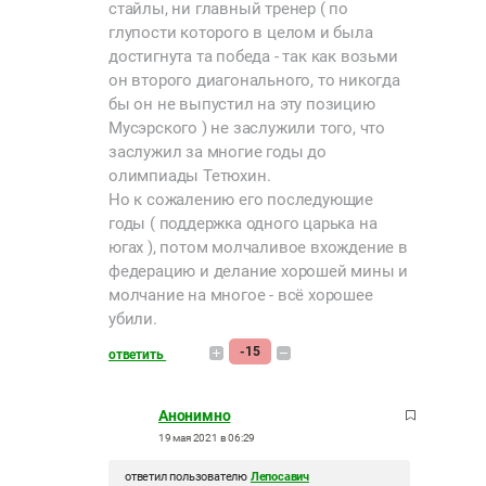
стайлы, ни главный тренер ( по
глупости которого в целом и была
достигнута та победа - так как возьми
он второго диагонального, то никогда
бы он не выпустил на эту позицию
Мусэрского ) не заслужили того, что
заслужил за многие годы до
олимпиады Тетюхин.
Но к сожалению его последующие
годы ( поддержка одного царька на
югах ), потом молчаливое вхождение в
федерацию и делание хорошей мины и
молчание на многое - всё хорошее
убили.
-15
ответить
Анонимно
19 мая 2021 в 06:29
ответил пользователю
Лепосавич