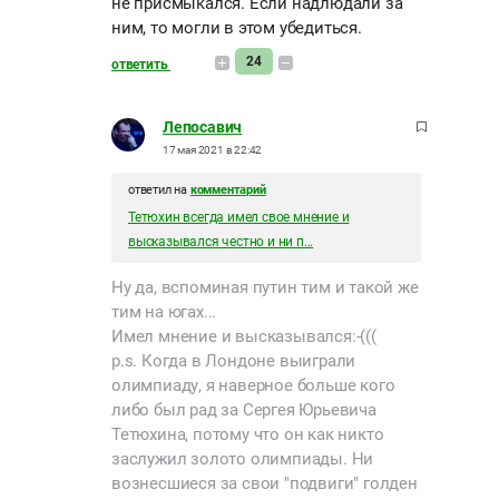
не присмыкался. Если надлюдали за
ним, то могли в этом убедиться.
24
ответить
Лепосавич
17 мая 2021 в 22:42
ответил на
комментарий
Тетюхин всегда имел свое мнение и
высказывался честно и ни п...
Ну да, вспоминая путин тим и такой же
тим на югах...
Имел мнение и высказывался:-(((
p.s. Когда в Лондоне выиграли
олимпиаду, я наверное больше кого
либо был рад за Сергея Юрьевича
Тетюхина, потому что он как никто
заслужил золото олимпиады. Ни
вознесшиеся за свои "подвиги" голден