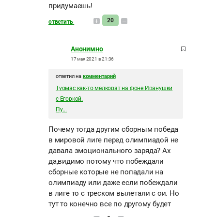
придумаешь!
20
ответить
Анонимно
17 мая 2021 в 21:36
ответил на
комментарий
Туомас как-то мелковат на фоне Иванушки
с Егоркой.
Пу...
Почему тогда другим сборным победа
в мировой лиге перед олимпиадой не
давала эмоционального заряда? Ах
да,видимо потому что побеждали
сборные которые не попадали на
олимпиаду или даже если побеждали
в лиге то с треском вылетали с ои. Но
тут то конечно все по другому будет