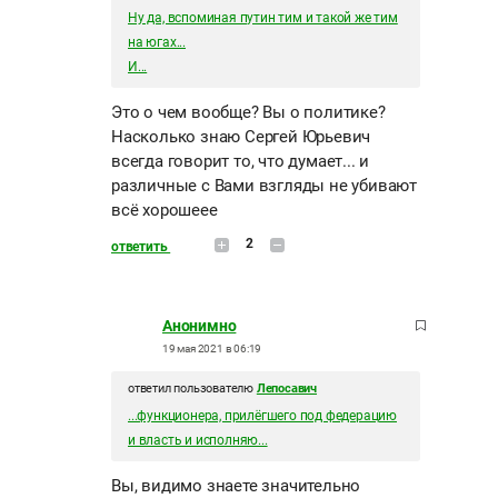
Ну да, вспоминая путин тим и такой же тим
на югах...
И...
Это о чем вообще? Вы о политике?
Насколько знаю Сергей Юрьевич
всегда говорит то, что думает... и
различные с Вами взгляды не убивают
всё хорошеее
2
ответить
Анонимно
19 мая 2021 в 06:19
ответил пользователю
Лепосавич
...функционера, прилёгшего под федерацию
и власть и исполняю...
Вы, видимо знаете значительно