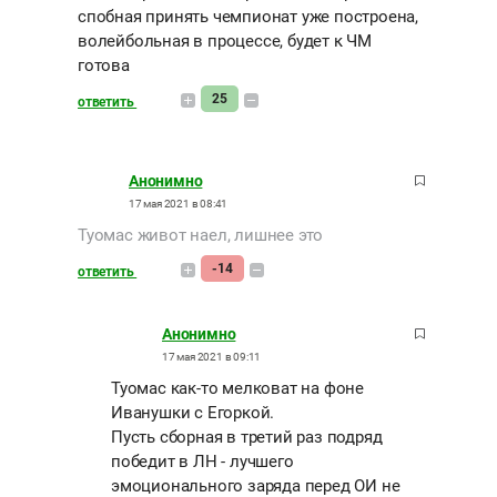
спобная принять чемпионат уже построена,
волейбольная в процессе, будет к ЧМ
готова
25
ответить
Анонимно
17 мая 2021 в 08:41
Туомас живот наел, лишнее это
-14
ответить
Анонимно
17 мая 2021 в 09:11
Туомас как-то мелковат на фоне
Иванушки с Егоркой.
Пусть сборная в третий раз подряд
победит в ЛН - лучшего
эмоционального заряда перед ОИ не