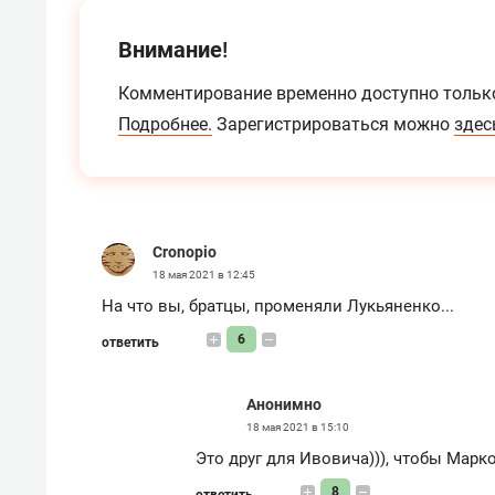
Внимание!
Комментирование временно доступно тольк
Подробнее.
Зарегистрироваться можно
здес
Cronopio
18 мая 2021 в 12:45
На что вы, братцы, променяли Лукьяненко...
6
ответить
Анонимно
18 мая 2021 в 15:10
Это друг для Ивовича))), чтобы Марк
8
ответить