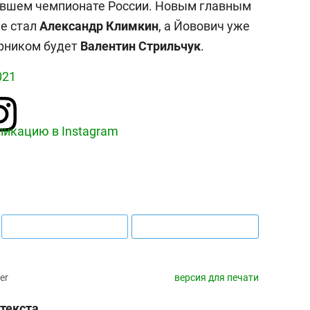
нувшем чемпионате России. Новым главным
е стал
Александр Климкин
, а Йовович уже
арником будет
Валентин Стрильчук
.
021
ликацию в Instagram
er
версия для печати
выбор редакции
текста