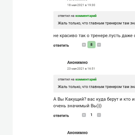
18 мая 2021 в 19:30
ответил на
комментарий
Жаль только, что главным тренером там зна
не красиво так о тренере.пусть даже 
8
ответить
Анонимно
23 мая 2021 в 16:51
ответил на
комментарий
Жаль только, что главным тренером там зна
А Вы Какущий? вас куда берут и кто 
очень значимый Вы)))
1
ответить
Анонимно