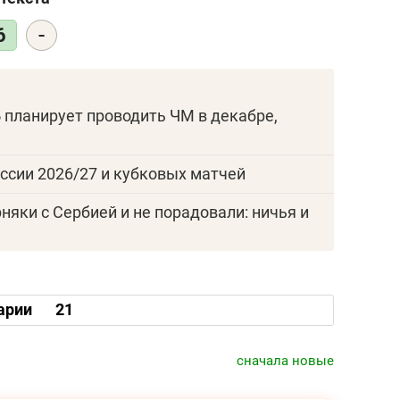
25 лучших волейболи
истории России:
-
6
Артамонова-Эстес –
первая, Гамова – то
шестая
 планирует проводить ЧМ в декабре,
ссии 2026/27 и кубковых матчей
яки с Сербией и не порадовали: ничья и
арии
21
сначала новые