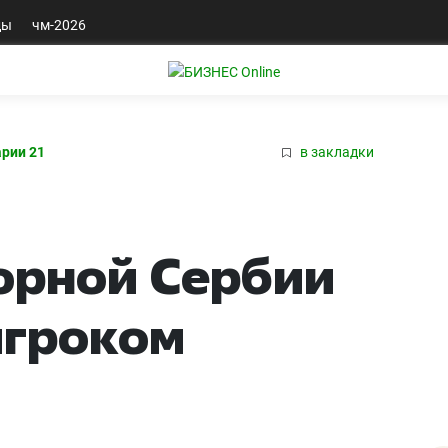
ды
чм-2026
рии 21
в закладки
орной Сербии
игроком