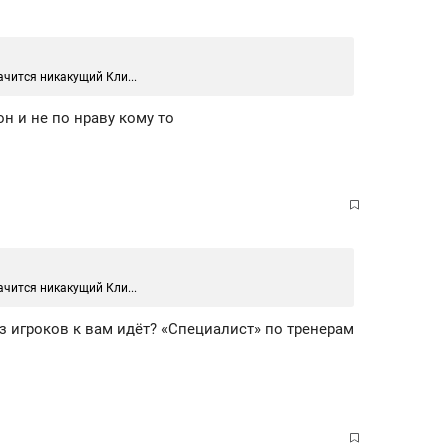
чится никакущий Кли...
он и не по нраву кому то
чится никакущий Кли...
из игроков к вам идёт? «Специалист» по тренерам