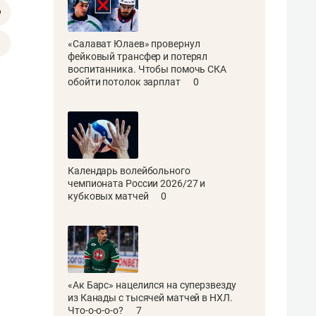
«Салават Юлаев» провернул
фейковый трансфер и потерял
воспитанника. Чтобы помочь СКА
обойти потолок зарплат
0
Календарь волейбольного
чемпионата России 2026/27 и
кубковых матчей
0
«Ак Барс» нацелился на суперзвезду
из Канады с тысячей матчей в НХЛ.
Что-о-о-о-о?
7