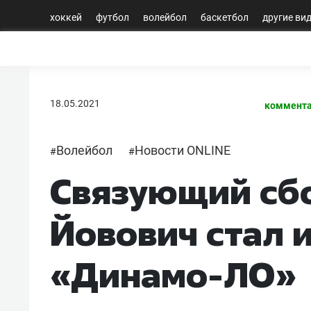
хоккей
футбол
волейбол
баскетбол
другие ви
18.05.2021
коммента
Волейбол
Новости ONLINE
#
#
Связующий сб
Йовович стал 
«Динамо-ЛО»