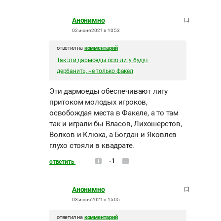
Анонимно
02 июня 2021 в 10:53
ответил на
комментарий
Так эти дармоеды всю лигу будут
дербанить, не только факел
Эти дармоеды обеспечивают лигу
притоком молодых игроков,
освобождая места в Факеле, а то там
так и играли бы Власов, Лихошерстов,
Волков и Клюка, а Богдан и Яковлев
глухо стояли в квадрате.
-1
ответить
Анонимно
03 июня 2021 в 15:05
ответил на
комментарий