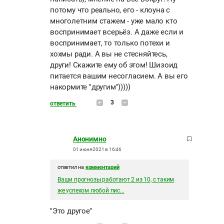
потому что реально, его - клоуна с
многолетним стажем - уже мало кто
воспринимает всерьёз. А даже если и
воспринимает, то только потехи и
хохмы ради. А вы не стесняйтесь,
други! Скажите ему об этом! Шизоид
питается вашим несогласием. А вы его
накормите "другим")))))
3
ответить
Анонимно
01 июня 2021 в 16:46
ответил на
комментарий
Ваши прогнозы работают 2 из 10, с таким
же успехом любой пис...
"Это другое"