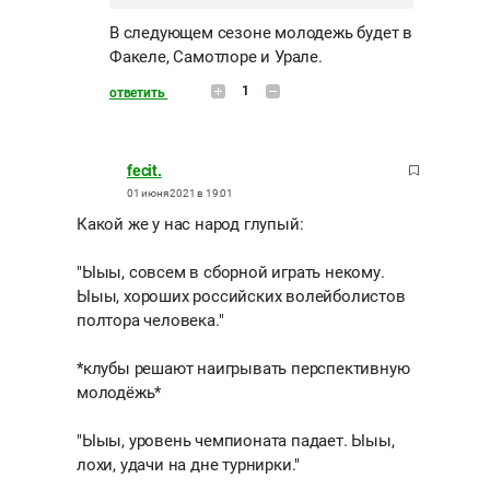
В следующем сезоне молодежь будет в
Факеле, Самотлоре и Урале.
1
ответить
fecit.
01 июня 2021 в 19:01
Какой же у нас народ глупый:
"Ыыы, совсем в сборной играть некому.
Ыыы, хороших российских волейболистов
полтора человека."
*клубы решают наигрывать перспективную
молодёжь*
"Ыыы, уровень чемпионата падает. Ыыы,
лохи, удачи на дне турнирки."