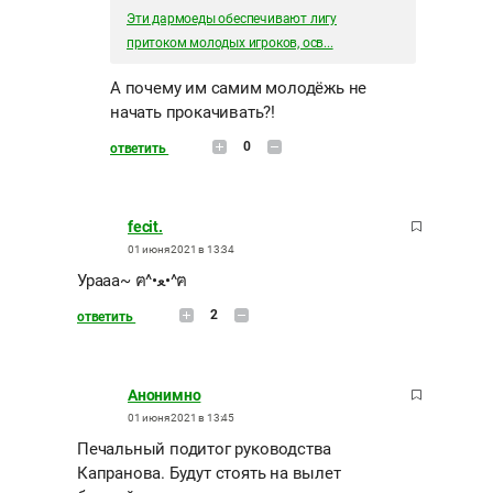
Эти дармоеды обеспечивают лигу
притоком молодых игроков, осв...
А почему им самим молодёжь не
начать прокачивать?!
0
ответить
fecit.
01 июня 2021 в 13:34
Урааа~ ฅ^•ﻌ•^ฅ
2
ответить
Анонимно
01 июня 2021 в 13:45
Печальный подитог руководства
Капранова. Будут стоять на вылет