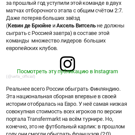
за прошлый год уступили этой команде в двух
матчах отборочного этапа с общим счётом 2:7.
Даже потеряв больших звёзд
(
Кевин
де Брюйне
и
Аксель Витсель
не должны
сыграть с Россией завтра) в составе этой
команды множество лидеров больших
европейских клубов.
Посмотреть эту публикацию в Instagram
(@uefa_official)
Реальнее всего России обыграть Финляндию.
Эта национальная сборная впервые в своей
истории отобралась на Евро. У неё самая низкая
совокупная стоимость всех игроков по версии
портала Transfermarkt на всём турнире. Но,
конечно, это не футбольный карлик: в прошлом
году они смогли обыграть французов (2:0)