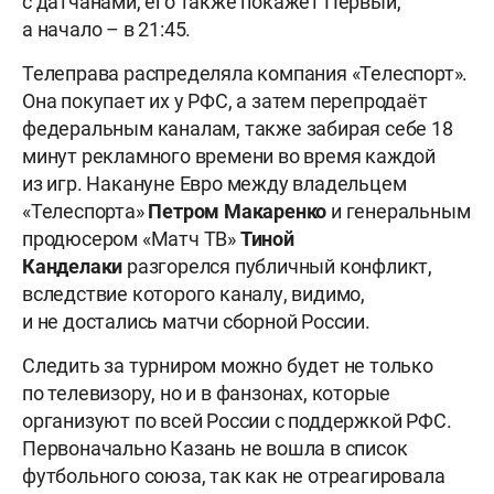
с датчанами, его также покажет Первый,
а начало – в 21:45.
Телеправа распределяла компания «Телеспорт».
Она покупает их у РФС, а затем перепродаёт
федеральным каналам, также забирая себе 18
минут рекламного времени во время каждой
из игр. Накануне Евро между владельцем
«Телеспорта»
Петром Макаренко
и генеральным
продюсером «Матч ТВ»
Тиной
Канделаки
разгорелся публичный конфликт,
вследствие которого каналу, видимо,
и не достались матчи сборной России.
Следить за турниром можно будет не только
по телевизору, но и в фанзонах, которые
организуют по всей России с поддержкой РФС.
Первоначально Казань не вошла в список
футбольного союза, так как не отреагировала