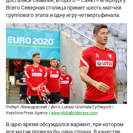
достались Севилье, второго – Санкт-Петербургу.
Всего Северная столица примет шесть матчей
группового этапа и одну игру четвертьфинала.
Роберт Левандовский / фото: Lukasz Grochala/Cyfrasport /
Keystone Press Agency /
www.globallookpress.com
В одно время обсуждался вариант, при котором
все матчи провела бы одна страна. В качестве