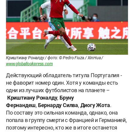
Криштиану Роналду / фото: © Pedro Fiuza / XinHua /
www.globallookpress.com
Действующий обладатель титула Португалия -
не фаворит номер один. Хотя у команды есть
одни из лучших футболистов на планете –
Криштиану Роналду
,
Бруну
Фернандеш
,
Бернарду Силва
,
Диогу Жота
.
По составу это сильная команда, однако, она
попала в группу смерти с Францией и Германией,
поэтому интересно, кто же в итоге останется