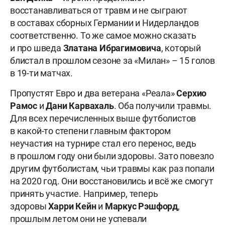
восстанавливаться от травм и не сыграют
в составах сборных Германии и Нидерландов
соответственно. То же самое можно сказать
и про шведа
Златана Ибрагимовича
, который
блистал в прошлом сезоне за «Милан» – 15 голов
в 19-ти матчах.
Пропустят Евро и два ветерана «Реала»
Серхио
Рамос
и
Дани Карвахаль
. Оба получили травмы.
Для всех перечисленных выше футболистов
в какой-то степени главным фактором
неучастия на турнире стал его перенос, ведь
в прошлом году они были здоровы. Зато повезло
другим футболистам, чьи травмы как раз попали
на 2020 год. Они восстановились и всё же смогут
принять участие. Например, теперь
здоровы
Харри Кейн
и
Маркус Рэшфорд
,
прошлым летом они не успевали