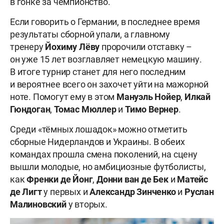
в гонке за чемпионство.
Если говорить о Германии, в последнее время
результаты сборной упали, а главному
тренеру
Йохиму Лёву
пророчили отставку –
он уже 15 лет возглавляет немецкую машину.
В итоге турнир станет для него последним
и вероятнее всего он захочет уйти на мажорной
ноте. Помогут ему в этом
Мануэль Нойер
,
Илкай
Гюндоган
,
Томас Мюллер
и
Тимо Вернер
.
Среди «тёмных лошадок» можно отметить
сборные Нидерландов и Украины. В обеих
командах прошла смена поколений, на сцену
вышли молодые, но амбициозные футболисты,
как
Френки де Йонг
,
Донни ван де Бек
и
Матейс
де Лигт
у первых и
Александр Зинченко
и
Руслан
Малиновский
у вторых.