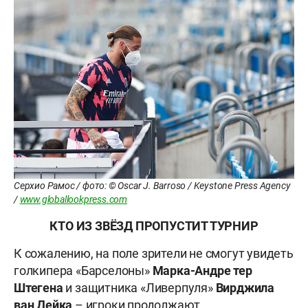
Серхио Рамос / фото: © Oscar J. Barroso / Keystone Press Agency
/
www.globallookpress.com
КТО ИЗ ЗВЁЗД ПРОПУСТИТ ТУРНИР
К сожалению, на поле зрители не смогут увидеть
голкипера «Барселоны»
Марка-Андре тер
Штегена
и защитника «Ливерпуля»
Вирджила
ван Дейка
– игроки продолжают