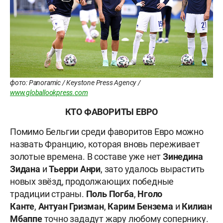
фото: Panoramic / Keystone Press Agency /
www.globallookpress.com
КТО ФАВОРИТЫ ЕВРО
Помимо Бельгии среди фаворитов Евро можно
назвать Францию, которая вновь переживает
золотые времена. В составе уже нет
Зинедина
Зидана
и
Тьерри Анри
, зато удалось вырастить
новых звёзд, продолжающих победные
традиции страны.
Поль Погба
,
Нголо
Канте
,
Антуан Гризман
,
Карим Бензема
и
Килиан
Мбаппе
точно зададут жару любому сопернику.