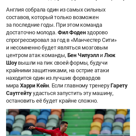
Англия собрала один из самых сильных
составов, который только возможен
за последние годы. При этом команда
достаточно молода.
Фил Фоден
здорово
спрогрессировал за год в «Манчестер Сити»
и несомненно будет являться мозговым
центром атак команды,
Бен Чилуэлл
и
Люк
Шоу
вышли на пик своей формы, будучи
крайними защитниками, на острие атаки
находится один из лучших форвардов
мира
Харри Кейн
. Если главному тренеру
Гарету
Саутгейту
удасться запустить эту машину,
остановить её будет крайне сложно.