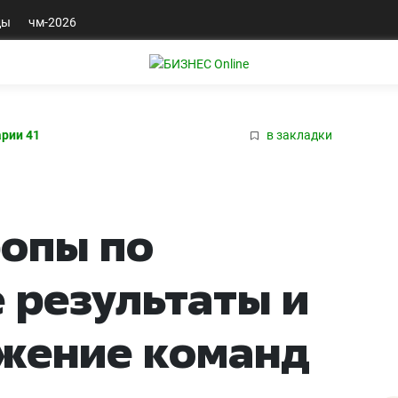
ды
чм-2026
рии 41
в закладки
опы по
 результаты и
ожение команд