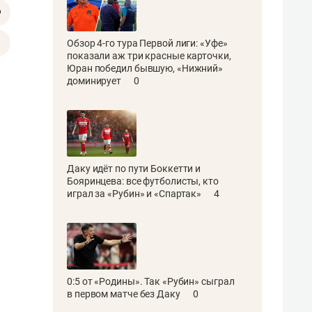
Обзор 4-го тура Первой лиги: «Уфе»
показали аж три красные карточки,
Юран победил бывшую, «Нижний»
доминирует
0
Даку идёт по пути Боккетти и
Бояринцева: все футболисты, кто
играл за «Рубин» и «Спартак»
4
0:5 от «Родины». Так «Рубин» сыграл
в первом матче без Даку
0