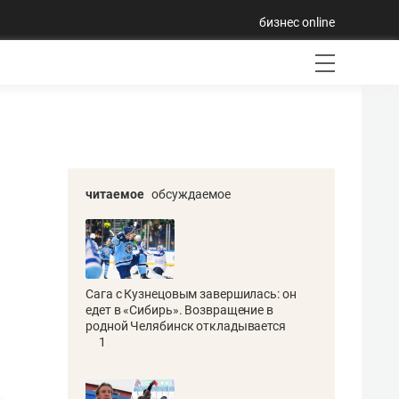
бизнес online
читаемое
обсуждаемое
Сага с Кузнецовым завершилась: он
едет в «Сибирь». Возвращение в
родной Челябинск откладывается
1