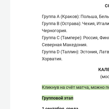
С
Группа А (Краков): Польша, Бель
Группа B (Острава): Чехия, Итал
Черногория.
Группа С (Тампере): Россия, Фи
Северная Македония.
Группа D (Таллин): Эстония, Лат
Хорватия.
КАЛ
(мо
Кликнув на счёт матча, можно 
Групповой этап
1 сентября, среда