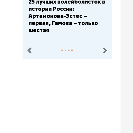
Бюджеты клубов КХЛ: СКА
– главный мажор, «Ак
Барс» – второй, «Салават
Юлаев» – середняк
пред.
след.