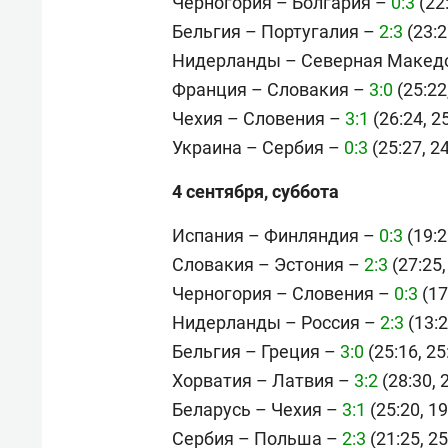
Черногория – Болгария –
0:3
(22:
Бельгия – Португалия –
2:3
(23:2
Нидерланды – Северная Макед
Франция – Словакия –
3:0
(25:22
Чехия – Словения –
3:1
(26:24, 25
Украина – Сербия –
0:3
(25:27, 24
4 сентября, суббота
Испания – Финляндия –
0:3
(19:2
Словакия – Эстония –
2:3
(27:25,
Черногория – Словения –
0:3
(17
Нидерланды – Россия –
2:3
(13:2
Бельгия – Греция –
3:0
(25:16, 25
Хорватия – Латвия –
3:2
(28:30, 2
Беларусь – Чехия –
3:1
(25:20, 19
Сербия – Польша –
2:3
(21:25, 25