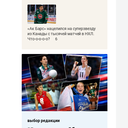
«Ак Барс» нацелился на суперзвезду
из Канады с тысячей матчей в НХЛ.
Что-о-о-о-о?
6
выбор редакции