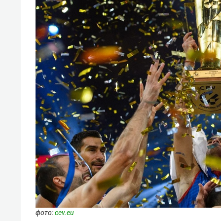
фото:
cev.eu