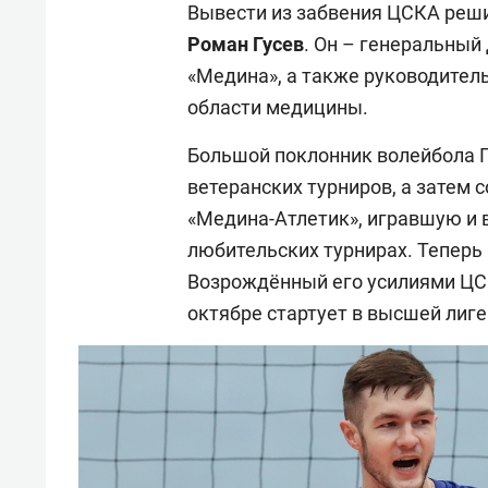
Вывести из забвения ЦСКА реши
Роман Гусев
. Он – генеральны
«Медина», а также руководител
области медицины.
Большой поклонник волейбола Г
ветеранских турниров, а затем
«Медина-Атлетик», игравшую и в
любительских турнирах. Теперь
Возрождённый его усилиями ЦСК
октябре стартует в высшей лиге