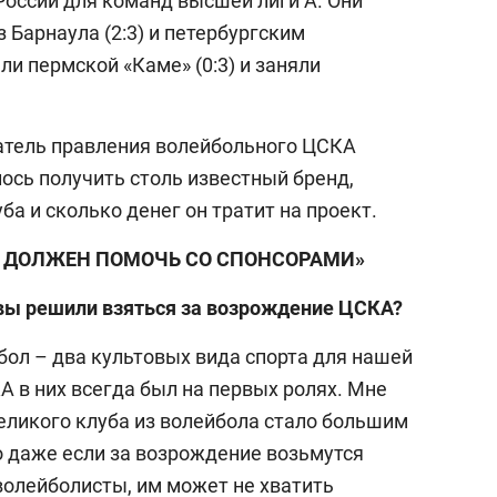
России для команд высшей лиги А. Они
 Барнаула (2:3) и петербургским
ли пермской «Каме» (0:3) и заняли
атель правления волейбольного ЦСКА
лось получить столь известный бренд,
ба и сколько денег он тратит на проект.
М ДОЛЖЕН ПОМОЧЬ СО СПОНСОРАМИ»
 вы решили взяться за возрождение ЦСКА?
йбол – два культовых вида спорта для нашей
КА в них всегда был на первых ролях. Мне
еликого клуба из волейбола стало большим
о даже если за возрождение возьмутся
волейболисты, им может не хватить