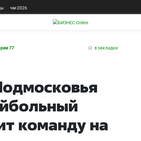
ды
чм-2026
рии 77
в закладки
Подмосковья
ейбольный
т команду на