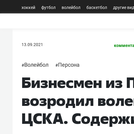
хоккей
футбол
волейбол
баскетбол
другие ви
13.09.2021
коммента
Волейбол
Персона
#
#
Бизнесмен из 
возродил вол
ЦСКА. Содержи