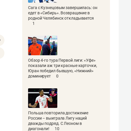
Сага с Кузнецовым завершилась: он
едет в «Сибирь». Возвращение в
родной Челябинск откладывается
1
Обзор 4-го тура Первой лиги: «Уфе»
показали аж три красные карточки,
Юран победил бывшую, «Нижний»
доминирует
0
Польша повторила достижение
России – выиграла Лигу наций
дважды подряд. С Леоном в
диагонали!
10