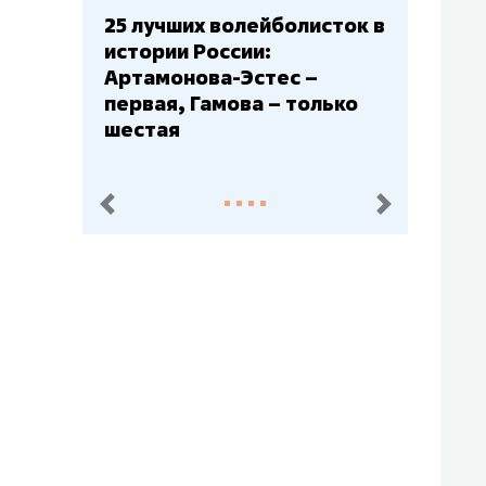
Бюджеты клубов КХЛ: СКА
– главный мажор, «Ак
Барс» – второй, «Салават
Юлаев» – середняк
пред.
след.