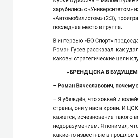
Кубке Буробина – малом Кубке 
зарубились с «Университетом» из
«Автомобилистом» (2:3), проигра
последнее место в группе.
В интервью «БО Спорт» председ
Роман Гусев рассказал, как уда
каковы стратегические цели клу
«БРЕНД ЦСКА В БУДУЩЕ
– Роман Вячеславович, почему
– Я убеждён, что хоккей и воле
страны, они у нас в крови. И ЦС
кажется, исчезновение такого в
недоразумением. Я понимал, чт
какие-то известные в прошлом 