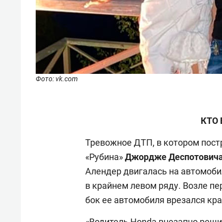
Фото: vk.com
КТО 
Тревожное ДТП, в котором пос
«Рубина»
Джордже Деспотович
Алендер
двигалась на автомоби
в крайнем левом ряду. Возле п
бок ее автомобиля врезался кр
«Водитель Honda внезапно реши