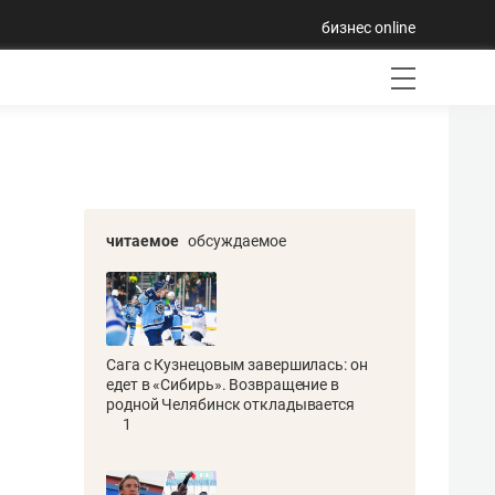
бизнес online
читаемое
обсуждаемое
Сага с Кузнецовым завершилась: он
едет в «Сибирь». Возвращение в
родной Челябинск откладывается
1