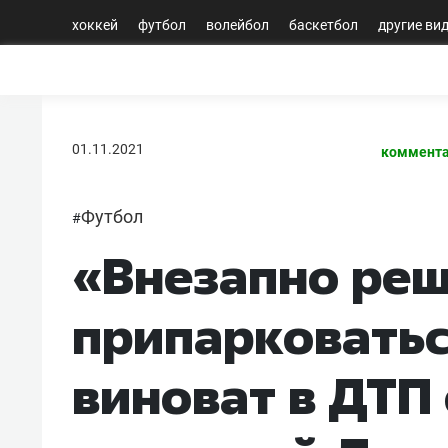
хоккей
футбол
волейбол
баскетбол
другие ви
01.11.2021
коммента
Футбол
#
«Внезапно ре
припарковатьс
виноват в ДТП