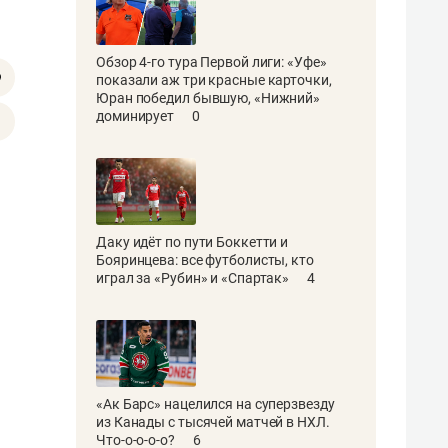
Обзор 4-го тура Первой лиги: «Уфе»
показали аж три красные карточки,
Юран победил бывшую, «Нижний»
доминирует
0
Даку идёт по пути Боккетти и
Бояринцева: все футболисты, кто
играл за «Рубин» и «Спартак»
4
«Ак Барс» нацелился на суперзвезду
из Канады с тысячей матчей в НХЛ.
Что-о-о-о-о?
6