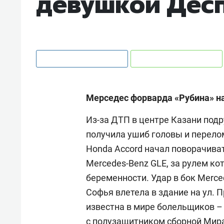
девушкой Дес
Мерседес форварда «Рубина» н
Из-за ДТП в центре Казани под
получила ушиб головы и перело
Honda Accord начал поворачиват
Mercedes-Benz GLE, за рулем ко
беременности. Удар в бок Merc
Софья влетела в здание на ул. 
известна в мире болельщиков –
с полузащитником сборной Мира