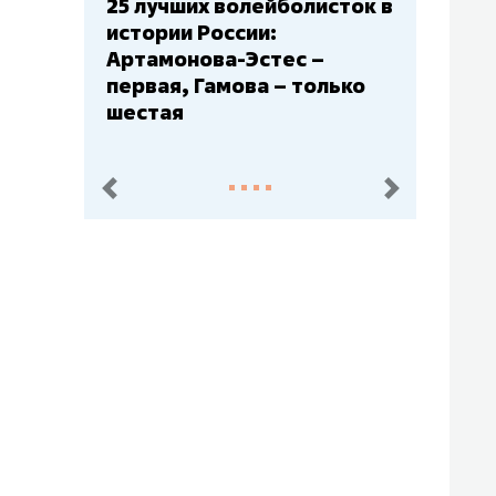
Бюджеты клубов КХЛ: СКА
– главный мажор, «Ак
Барс» – второй, «Салават
Юлаев» – середняк
пред.
след.