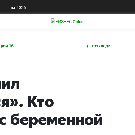
ды
чм-2026
рии 16
в закладки
шил
я». Кто
 с беременной