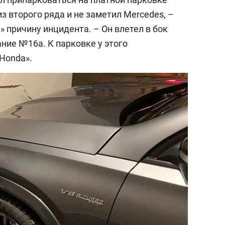
з второго ряда и не заметил Mercedes, –
» причину инцидента. – Он влетел в бок
ание №16а. К парковке у этого
 Honda».