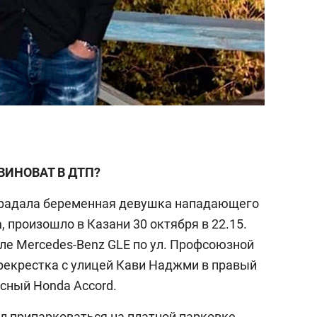
ВИНОВАТ В ДТП?
традала беременная девушка нападающего
а
, произошло в Казани 30 октября в 22.15.
ле Mercedes-Benz GLE по ул. Профсоюзной
ерекрестка с улицей Кави Наджми в правый
асный Honda Accord.
л припарковаться на платной парковке