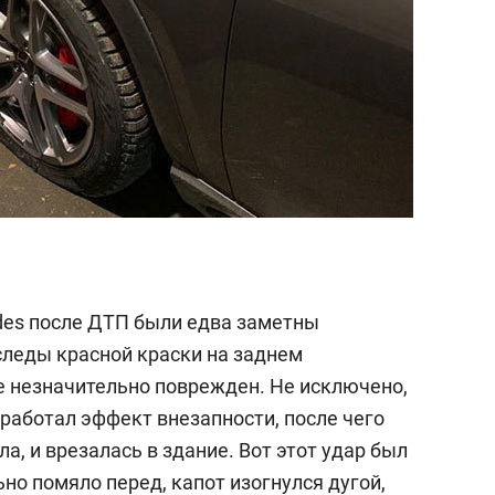
des после ДТП были едва заметны
следы красной краски на заднем
е незначительно поврежден. Не исключено,
 сработал эффект внезапности, после чего
а, и врезалась в здание. Вот этот удар был
ьно помяло перед, капот изогнулся дугой,