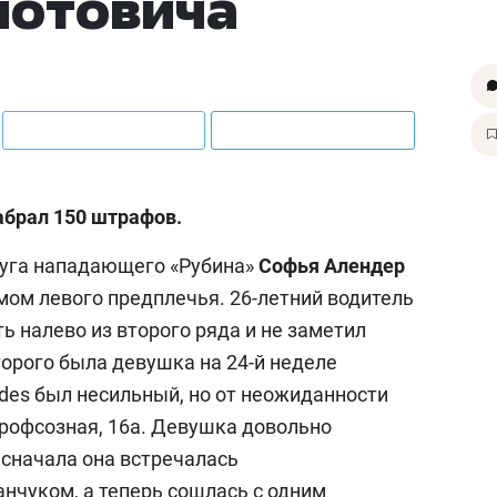
потовича
абрал 150 штрафов.
руга нападающего «Рубина»
Софья Алендер
мом левого предплечья. 26-летний водитель
ь налево из второго ряда и не заметил
торого была девушка на 24-й неделе
edes был несильный, но от неожиданности
Профсозная, 16а. Девушка довольно
 сначала она встречалась
нчуком, а теперь сошлась с одним