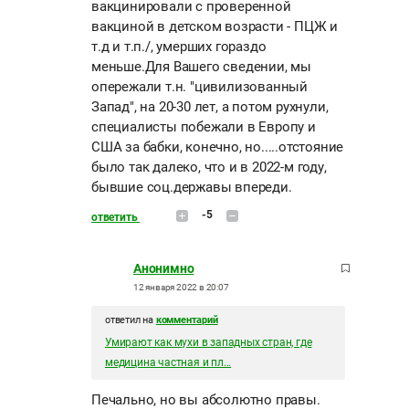
вакцинировали с проверенной
вакциной в детском возрасти - ПЦЖ и
т.д и т.п./, умерших гораздо
меньше.Для Вашего сведении, мы
опережали т.н. "цивилизованный
Запад", на 20-30 лет, а потом рухнули,
специалисты побежали в Европу и
США за бабки, конечно, но.....отстояние
было так далеко, что и в 2022-м году,
бывшие соц.державы впереди.
-5
ответить
Анонимно
12 января 2022 в 20:07
ответил на
комментарий
Умирают как мухи в западных стран, где
медицина частная и пл...
Печально, но вы абсолютно правы.