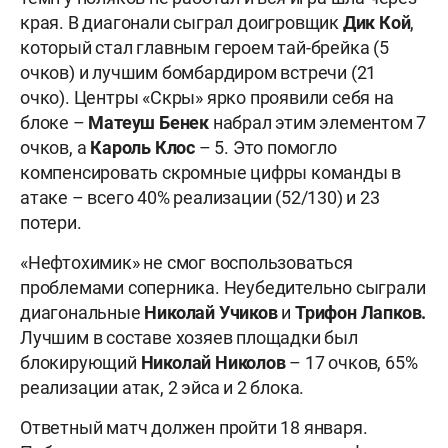
края. В диагонали сыграл доигровщик
Дик
Кой
,
который стал главным героем тай-брейка (5
очков) и лучшим бомбардиром встречи (21
очко). Центры «Скры» ярко проявили себя на
блоке –
Матеуш Бенек
набрал этим элементом 7
очков, а
Кароль Клос
– 5. Это помогло
компенсировать скромные цифры команды в
атаке – всего 40% реализации (52/130) и 23
потери.
«Нефтохимик» не смог воспользоваться
проблемами соперника. Неубедительно сыграли
диагональные
Николай
Учиков
и
Трифон Лапков.
Лучшим в составе хозяев площадки был
блокирующий
Николай
Николов
– 17 очков, 65%
реализации атак, 2 эйса и 2 блока.
Ответный матч должен пройти 18 января.