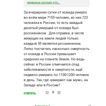
медицина частная и пл...
За вчерашние сутки от ковида умерло
во всём мире 7155 человек, из них 723
человека в России, то есть каждый
десятый умерший от ковида был
россиянином . Для справки, в числе
живущих на земле людей только
каждый 55 является россиянином.
Легко посчитать насколько смертность
от ковида в России превышает
среднюю на планете Земля. Но ведь
сейчас в России отмечается спад
заболеваемости и смертности, ещё
недавно умирало по 1100-1200 человек
в день. Так, где «умирают как мухи», на
Западе или в России?
0
ответить