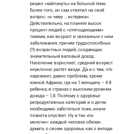
решил «хайпануть» на больной теме.
Более того, он сам ответил на свой
вопрос: «к чему … истерика».
Действительно, на планете высок
процент людей с «отягощающими»
такими, как возраст и связанные с ним
заболевания, причем трудоспособных
(!!) возрастных людей, создающих
значительный валовый доход.
Население взрослеет, средний возраст
неуклонно растет везде. Да и с тем, что
нарожают, давно проблема, кроме
южной Африки, где на 1 женщину – 4.8
ребенка; в странах с высоким уровнем
дохода – 1,8. Поэтому о здоровье
репродуктивных категорий и о детях
необходимо заботиться тоже, иначе
планета опустеет. Ну и так «по
мелочи»: каждый человек обязан
думать о своем здоровье, как о вкладе