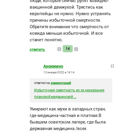
люди, которые сейчас рулят ковидно-
вакцинной движухой. Трястись как
европейцы не нужно. Нужно устранять
причины избыточной смертности.
Обратите внимание что смертность от
ковида меньше избыточной. И все
станет понятно.
14
ответить
Анонимно
12 января 2022 в 16:14
ответил на
комментарий
Избыточная смертность из за неоказания
плановой медицинской ...
Умирают как мухи в западных стран,
где медицина частная и платная.В
бывшем советском лагере, где была
державная медицина /всех