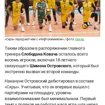
«Скра» перед матчем с «Нефтохимиком» / фото:
cev.eu
Таким образом в распоряжении главного
тренера
Слободана Ковача
осталось всего
восемь игроков, включая 18-летнего
связующего
Шимона Островского
, который был
экстренно вызван из второй команды.
Накануне Островский дебютировал в составе
«Скры». Учитывая, что он впервые вышел с
партнёрами на площадку, уровень
взаимопонимания был минимальным. Первый
темп у поляков не работал и вся игра шла через