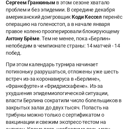
Сергеем Гранкиным
в этом сезоне хватало
проблем и без эпидемии. В середине декабря
американский доигровщик
Коди Кессел
перенёс
операцию на голеностоп, а в начале января
правое колено прооперировали блокирующему
Антону Брёме
. Тем не менее, пока «Берлин»
непобедим в чемпионате страны: 14 матчей - 14
побед.
При этом календарь турнира начинает
потихоньку разрушаться, отложены уже шесть
встреч из-за коронавируса в «Берлине»,
«Франкфурте» и «Фридрисхафене». Из-за
ухудшения эпидемиологической ситуации,
власти Берлина сократили число болельщиков в
закрытых залах до двух тысяч. Попасть на
трибуны можно только с сертификатом о
вакцинации и свежим экспресс-тестом на