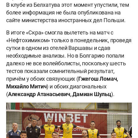
В клубе из Белхатува этот момент упустили, тем
более информация не была опубликована на
сайте министерства иностранных дел Польши.
В итоге «Скра» смогла вылететь на матч с
«Нефтохимиком» только в понедельник, проведя
сутки в одном из отелей Варшавы и сдав
необходимые анализы. Но в Болгарию попали
далеко не все волейболисты, поскольку шесть
тестов показали сомнительный результат,
причём у обоих связующих (
Гжегош Ломач,
Михайло Митич
) и обоих диагональных
(
Александр Атанасьевич, Дамиан Шульц
).