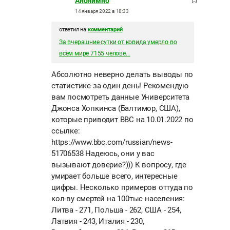
Анонимно
14 января 2022 в 18:33
ответил на
комментарий
За вчерашние сутки от ковида умерло во
всём мире 7155 челове...
Абсолютно неверно делать выводы по
статистике за один день! Рекомендую
вам посмотреть данные Университета
Джонса Хопкинса (Балтимор, США),
которые приводит BBC на 10.01.2022 по
ссылке:
https://www.bbc.com/russian/news-
51706538 Надеюсь, они у вас
вызывают доверие?))) К вопросу, где
умирает больше всего, интересные
цифры. Несколько примеров оттуда по
кол-ву смертей на 100тыс населения:
Литва - 271, Польша - 262, США - 254,
Латвия - 243, Италия - 230,