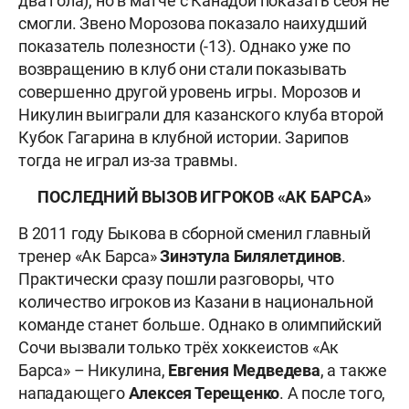
два гола), но в матче с Канадой показать себя не
смогли. Звено Морозова показало наихудший
показатель полезности (-13). Однако уже по
возвращению в клуб они стали показывать
совершенно другой уровень игры. Морозов и
Никулин выиграли для казанского клуба второй
Кубок Гагарина в клубной истории. Зарипов
тогда не играл из-за травмы.
ПОСЛЕДНИЙ ВЫЗОВ ИГРОКОВ «АК БАРСА»
В 2011 году Быкова в сборной сменил главный
тренер «Ак Барса»
Зинэтула Билялетдинов
.
Практически сразу пошли разговоры, что
количество игроков из Казани в национальной
команде станет больше. Однако в олимпийский
Сочи вызвали только трёх хоккеистов «Ак
Барса» – Никулина,
Евгения
Медведева
, а также
нападающего
Алексея Терещенко
. А после того,