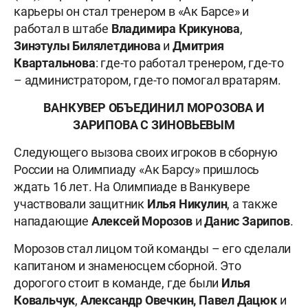
карьеры он стал тренером в «Ак Барсе» и
работал в штабе
Владимира
Крикунова
,
Зинэтулы
Билялетдинова
и
Дмитрия
Квартальнова
: где-то работал тренером, где-то
– администратором, где-то помогал вратарям.
ВАНКУВЕР ОБЪЕДИНИЛ МОРОЗОВА И
ЗАРИПОВА С ЗИНОВЬЕВЫМ
Следующего вызова своих игроков в сборную
России на Олимпиаду «Ак Барсу» пришлось
ждать 16 лет. На Олимпиаде в Ванкувере
участвовали защитник
Илья Никулин
, а также
нападающие
Алексей Морозов
и
Данис Зарипов
.
Морозов стал лицом той команды – его сделали
капитаном и знаменосцем сборной. Это
дорогого стоит в команде, где были
Илья
Ковальчук
,
Александр Овечкин, Павел Дацюк
и