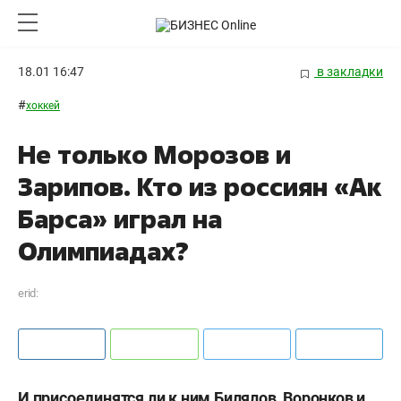
18.01 16:47
в закладки
#
хоккей
Не только Морозов и
Зарипов. Кто из россиян «Ак
Барса» играл на
Олимпиадах?
erid:
И присоединятся ли к ним Билялов, Воронков и