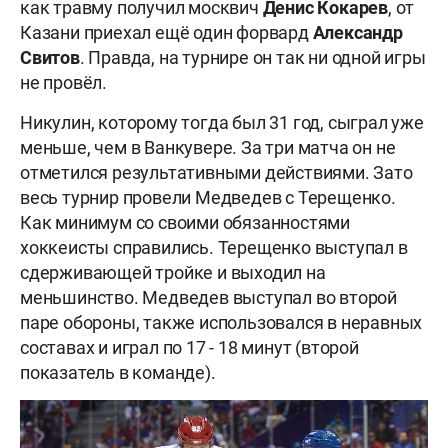
как травму получил москвич
Денис Кокарев
, от
Казани приехал ещё один форвард
Александр
Свитов
. Правда, на турнире он так ни одной игры
не провёл.
Никулин, которому тогда был 31 год, сыграл уже
меньше, чем в Ванкувере. За три матча он не
отметился результативными действиями. Зато
весь турнир провели Медведев с Терещенко.
Как минимум со своими обязанностями
хоккеисты справились. Терещенко выступал в
сдерживающей тройке и выходил на
меньшинство. Медведев выступал во второй
паре обороны, также использовался в неравных
составах и играл по 17 - 18 минут (второй
показатель в команде).