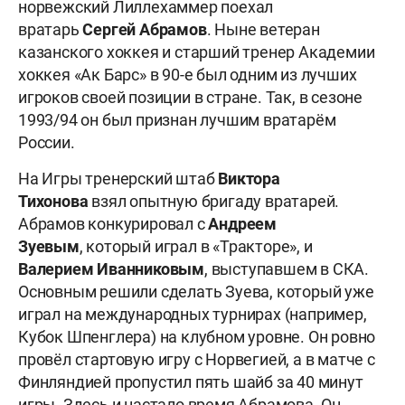
норвежский Лиллехаммер поехал
вратарь
Сергей Абрамов
. Ныне ветеран
казанского хоккея и старший тренер Академии
хоккея «Ак Барс» в 90-е был одним из лучших
игроков своей позиции в стране. Так, в сезоне
1993/94 он был признан лучшим вратарём
России.
На Игры тренерский штаб
Виктора
Тихонова
взял опытную бригаду вратарей.
Абрамов конкурировал с
Андреем
Зуевым
, который играл в «Тракторе», и
Валерием
Иванниковым
, выступавшем в СКА.
Основным решили сделать Зуева, который уже
играл на международных турнирах (например,
Кубок Шпенглера) на клубном уровне. Он ровно
провёл стартовую игру с Норвегией, а в матче с
Финляндией пропустил пять шайб за 40 минут
игры. Здесь и настало время Абрамова. Он