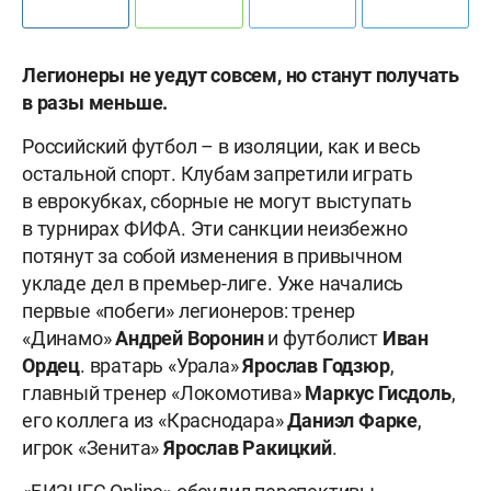
Легионеры не уедут совсем, но станут получать
в разы меньше.
Российский футбол – в изоляции, как и весь
остальной спорт. Клубам запретили играть
в еврокубках, сборные не могут выступать
в турнирах ФИФА. Эти санкции неизбежно
потянут за собой изменения в привычном
укладе дел в премьер-лиге. Уже начались
первые «побеги» легионеров: тренер
«Динамо»
Андрей
Воронин
и футболист
Иван
Ордец
. вратарь «Урала»
Ярослав
Годзюр
,
главный тренер «Локомотива»
Маркус
Гисдоль
,
его коллега из «Краснодара»
Даниэл
Фарке
,
игрок «Зенита»
Ярослав
Ракицкий
.