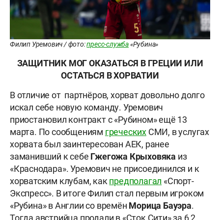
Филип Уремович / фото:
пресс-служба
«Рубина»
ЗАЩИТНИК МОГ ОКАЗАТЬСЯ В ГРЕЦИИ ИЛИ
ОСТАТЬСЯ В ХОРВАТИИ
В отличие от партнёров, хорват довольно долго
искал себе новую команду. Уремович
приостановил контракт с «Рубином» ещё 13
марта. По сообщениям
греческих
СМИ, в услугах
хорвата был заинтересован АЕК, ранее
заманивший к себе
Гжегожа Крыховяка
из
«Краснодара». Уремович не присоединился и к
хорватским клубам, как
предполагал
«Спорт-
Экспресс». В итоге Филип стал первым игроком
«Рубина» в Англии со времён
Морица Бауэра
.
Тогда австрийца продали в «Сток Сити» за 6,2