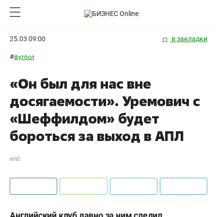
25.03 09:00
в закладки
#
футбол
«Он был для нас вне
досягаемости». Уремович с
«Шеффилдом» будет
бороться за выход в АПЛ
erid:
Английский клуб давно за ним следил.