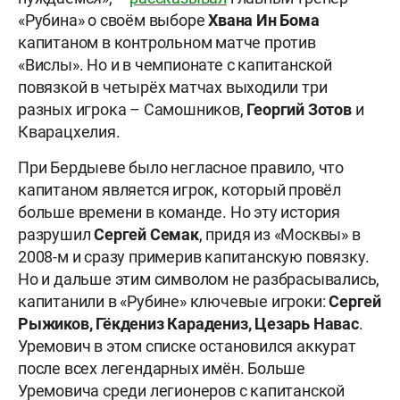
«Рубина» о своём выборе
Хвана
Ин
Бома
капитаном в контрольном матче против
«Вислы». Но и в чемпионате с капитанской
повязкой в четырёх матчах выходили три
разных игрока – Самошников,
Георгий Зотов
и
Кварацхелия.
При Бердыеве было негласное правило, что
капитаном является игрок, который провёл
больше времени в команде. Но эту история
разрушил
Сергей
Семак
, придя из «Москвы» в
2008-м и сразу примерив капитанскую повязку.
Но и дальше этим символом не разбрасывались,
капитанили в «Рубине» ключевые игроки:
Сергей
Рыжиков, Гёкдениз Карадениз, Цезарь Навас
.
Уремович в этом списке остановился аккурат
после всех легендарных имён. Больше
Уремовича среди легионеров с капитанской