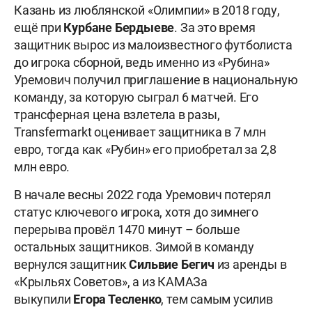
Казань из люблянской «Олимпии» в 2018 году,
ещё при
Курбане Бердыеве
. За это время
защитник вырос из малоизвестного футболиста
до игрока сборной, ведь именно из «Рубина»
Уремович получил приглашение в национальную
команду, за которую сыграл 6 матчей. Его
трансферная цена взлетела в разы,
Transfermarkt оценивает защитника в 7 млн
евро, тогда как «Рубин» его приобретал за 2,8
млн евро.
В начале весны 2022 года Уремович потерял
статус ключевого игрока, хотя до зимнего
перерыва провёл 1470 минут – больше
остальных защитников. Зимой в команду
вернулся защитник
Сильвие Бегич
из аренды в
«Крыльях Советов», а из КАМАЗа
выкупили
Егора Тесленко
, тем самым усилив