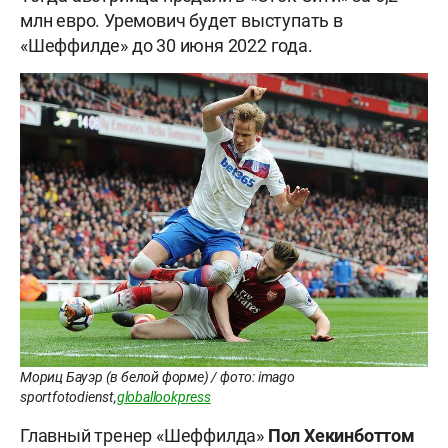
млн евро. Уремович будет выступать в
«Шеффилде» до 30 июня 2022 года.
Мориц Бауэр (в белой форме) / фото: imago
sportfotodienst,
globallookpress
Главный тренер «Шеффилда»
Пол Хекинботтом