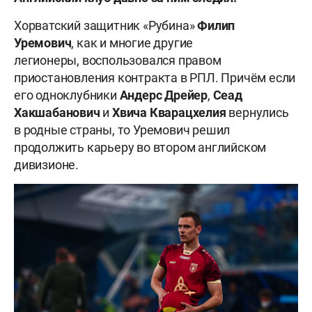
Хорватский защитник «Рубина»
Филип
Уремович
, как и многие другие
легионеры,
воспользовался правом
приостановления контракта в РПЛ. Причём если
его одноклубники
Андерс Дрейер
,
Сеад
Хакшабанович
и
Хвича
Кварацхелия
вернулись
в родные страны, то Уремович решил
продолжить карьеру во втором английском
дивизионе.