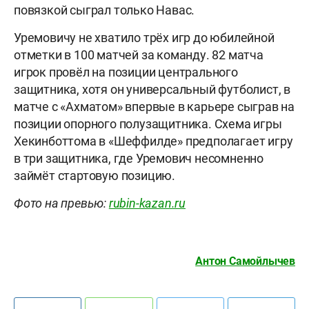
повязкой сыграл только
Навас.
Уремовичу не хватило трёх игр до юбилейной
отметки в 100 матчей за команду. 82 матча
игрок провёл на позиции центрального
защитника, хотя он универсальный футболист, в
матче с «Ахматом» впервые в карьере сыграв на
позиции опорного полузащитника. Схема игры
Хекинботтома в «Шеффилде» предполагает игру
в три защитника, где Уремович несомненно
займёт стартовую позицию.
Фото на превью:
rubin-kazan.ru
Антон Самойлычев