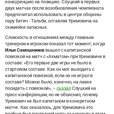
конкуренцию на позицию. Слуцкий в первых
двух матчах после возобновления чемпионата
предпочитал использовать в центре обороны
пару Бегич - Тальби, оставляя Уремовича на
скамейке запасных.
Сложность в отношениях между главным
тренером и игроком показал тот момент, когда
Илья Самошников
вышел с капитанской
повязкой на матч с «Ахматом» при Уремовиче в
составе. «Его первые две игры не было в
стартовом составе. Как он мог выходить с
капитанской повязкой, если он не играл в
составе? Можно было, конечно, на лавке
посидеть с повязкой», –
сказал
Слуцкий на
пресс-конференции, но не объяснил, почему
Уремович не был капитаном в конкретном
матче. Как оказалось, для Уремовича это
вообще был последний матч за команду в этом