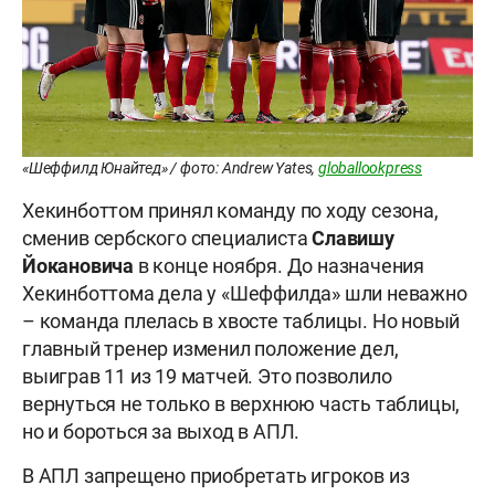
«Шеффилд Юнайтед» / фото: Andrew Yates,
globallookpress
Хекинботтом принял команду по ходу сезона,
сменив сербского специалиста
Славишу
Йокановича
в конце ноября. До назначения
Хекинботтома дела у «Шеффилда» шли неважно
– команда плелась в хвосте таблицы. Но новый
главный тренер изменил положение дел,
выиграв 11 из 19 матчей. Это позволило
вернуться не только в верхнюю часть таблицы,
но и бороться за выход в АПЛ.
В АПЛ запрещено приобретать игроков из