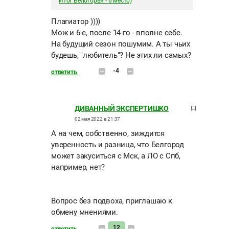
Итог Белогорья - 6 место)
Плагиатор ))))
Мож и 6-е, после 14-го - вполне себе.
На будущий сезон пошумим. А ты чьих
будешь, "любитель"? Не этих ли самых?
-4
ответить
ДИВАННЫЙ ЭКСПЕРТИШКО
02 мая 2022 в 21:37
А на чем, собственно, зиждится
уверенность и разница, что Белгород
может закуситься с Мск, а ЛО с Спб,
например, нет?
Вопрос без подвоха, приглашаю к
обмену мнениями.
12