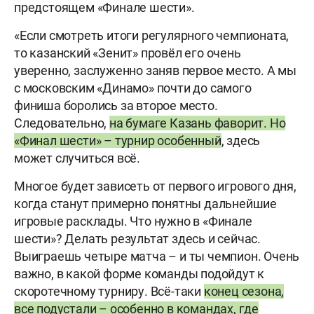
предстоящем «Финале шести».
«Если смотреть итоги регулярного чемпионата,
то казанский «Зенит» провёл его очень
уверенно, заслуженно заняв первое место. А мы
с московским «Динамо» почти до самого
финиша боролись за второе место.
Следовательно,
на бумаге Казань фаворит. Но
«Финал шести» – турнир особенный
, здесь
может случиться всё.
Многое будет зависеть от первого игрового дня,
когда станут примерно понятны дальнейшие
игровые расклады. Что нужно в «Финале
шести»? Делать результат здесь и сейчас.
Выиграешь четыре матча – и ты чемпион. Очень
важно, в какой форме команды подойдут к
скоротечному турниру. Всё-таки
конец сезона,
все подустали – особенно в командах, где