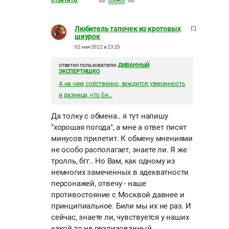
ответить
Любитель тапочек из кротовых
шкурок
02 мая 2022 в 23:23
ответил пользователю
ДИВАННЫЙ
ЭКСПЕРТИШКО
А на чем, собственно, зиждится уверенность
и разница, что Бе...
Да толку с обмена.. я тут напишу
"хорошая погода", а мне а ответ писят
минусов прилетит. К обмену мнениями
не особо располагает, знаете ли. Я же
тролль, бгг.. Но Вам, как одному из
немногих замеченных в адекватности
персонажей, отвечу - наше
противостояние с Москвой давнее и
принципиальное. Били мы их не раз. И
сейчас, знаете ли, чувствуется у наших
какой то не реализованный