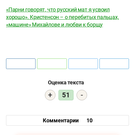
«Парни говорят, что русский мат я усвоил
хорошо». Кристенсон – о перебитых пальцах,
«машине» Михайлове и любви к борщу
Оценка текста
+
-
51
Комментарии
10