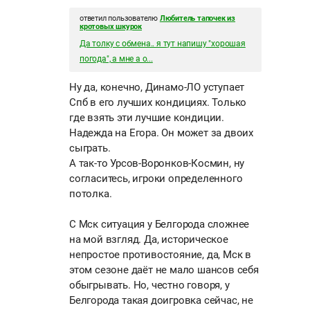
ответил пользователю
Любитель тапочек из
кротовых шкурок
Да толку с обмена.. я тут напишу "хорошая
погода", а мне а о...
Ну да, конечно, Динамо-ЛО уступает
Спб в его лучших кондициях. Только
где взять эти лучшие кондиции.
Надежда на Егора. Он может за двоих
сыграть.
А так-то Урсов-Воронков-Космин, ну
согласитесь, игроки определенного
потолка.
С Мск ситуация у Белгорода сложнее
на мой взгляд. Да, историческое
непростое противостояние, да, Мск в
этом сезоне даёт не мало шансов себя
обыгрывать. Но, честно говоря, у
Белгорода такая доигровка сейчас, не