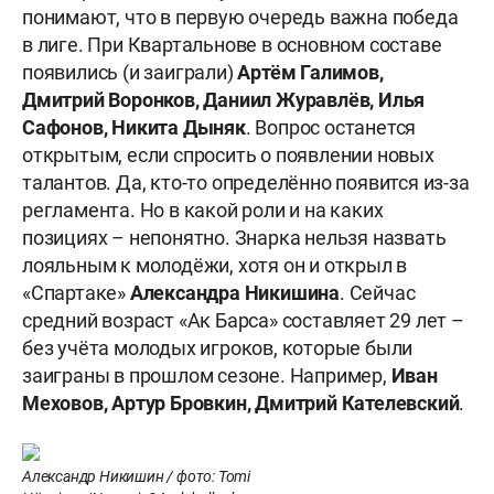
понимают, что в первую очередь важна победа
в лиге. При Квартальнове в основном составе
появились (и заиграли)
Артём Галимов,
Дмитрий
Воронков, Даниил Журавлёв, Илья
Сафонов, Никита Дыняк
. Вопрос останется
открытым, если спросить о появлении новых
талантов. Да, кто-то определённо появится из-за
регламента. Но в какой роли и на каких
позициях – непонятно. Знарка нельзя назвать
лояльным к молодёжи, хотя он и открыл в
«Спартаке»
Александра Никишина
. Сейчас
средний возраст «Ак Барса» составляет 29 лет –
без учёта молодых игроков, которые были
заиграны в прошлом сезоне. Например,
Иван
Меховов, Артур Бровкин, Дмитрий
Кателевский
.
Александр Никишин / фото: Tomi