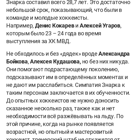
Знарка составил всего 28,7 лет. Это достаточно
небольшой срок, показывающий, что были в
команде и молодые хоккеисты.
Например,
Денис Кокарев
и
Алексей Угаров
,
которым было 23 – 24 года во время
выступления за ХК МВД.
Не обходилось и без «дядек» вроде
Александра
Бойкова
,
Алексея Кудашова,
но без них никуда.
Они помогают подрастающему поколению,
подсказывают им в определённых моментах и
не дают им расслабиться. Симпатия Знарка к
таким персонам заключается в их обученности.
До опытных хоккеистов не нужно доносить
сказанное несколько раз, также как и нет
необходимости всё разжёвывать на льду. По
этой причине, когда на рынке появляется
возрастной, но опытный и мастеровитый
хоккеист, тренерский штаб не откажется от