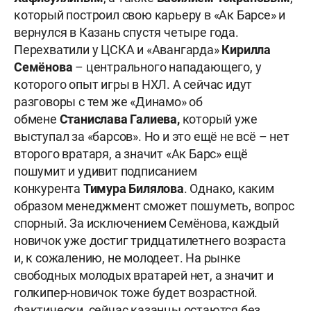
который построил свою карьеру в «Ак Барсе» и
вернулся в Казань спустя четыре года.
Перехватили у ЦСКА и «Авангарда»
Кирилла
Семёнова
– центрального нападающего, у
которого опыт игры в НХЛ. А сейчас идут
разговоры с тем же «Динамо» об
обмене
Станислава Галиева,
который уже
выступал за «барсов». Но и это ещё не всё – нет
второго вратаря, а значит «Ак Барс» ещё
пошумит и удивит подписанием
конкурента
Тимура Билялова
. Однако, каким
образом менеджмент сможет пошуметь, вопрос
спорный. За исключением Семёнова, каждый
новичок уже достиг тридцатилетнего возраста
и, к сожалению, не молодеет. На рынке
свободных молодых вратарей нет, а значит и
голкипер-новичок тоже будет возрастной.
Фактически, сейчас казанцы остаются без