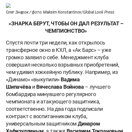
Олег Знарок / фото: Maksim Konstantinov/Global Look Press
«ЗНАРКА БЕРУТ, ЧТОБЫ ОН ДАЛ РЕЗУЛЬТАТ –
ЧЕМПИОНСТВО»
Спустя почти три недели, как открылось
трансферное окно в КХЛ, а «Ак Барс» – уже
громко заявил о себе. Менеджмент клуба
совершил несколько взрывных приобретений,
чем удивил хоккейную публику. Например, из
«Динамо» «выкупили»
Вадима
Шипачёва
и
Вячеслава Войнова
– лучшего
бомбардира минувшего регулярного
чемпионата и атакующего защитника,
соответственно. На два года подписали
контракт с воспитанником клуба,
универсальным защитником
Динаром
Хафизуллиным
, а также
Василием
Токрановым
,