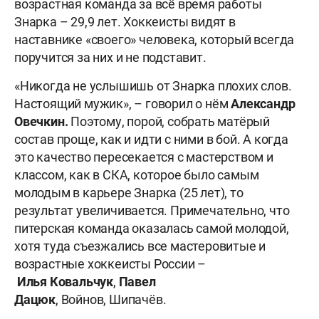
возрастная команда за всё время работы
Знарка – 29,9 лет. Хоккеисты видят в
наставнике «своего» человека, который всегда
поручится за них и не подставит.
«Никогда не услышишь от Знарка плохих слов.
Настоящий мужик», – говорил о нём
Александр
Овечкин.
Поэтому, порой, собрать матёрый
состав проще, как и идти с ними в бой. А когда
это качество пересекается с мастерством и
классом, как в СКА, которое было самым
молодым в карьере Знарка (25 лет), то
результат увеличивается. Примечательно, что
питерская команда оказалась самой молодой,
хотя туда съезжались все мастеровитые и
возрастные хоккеисты России –
Илья
Ковальчук
,
Павел
Дацюк
, Войнов, Шипачёв.