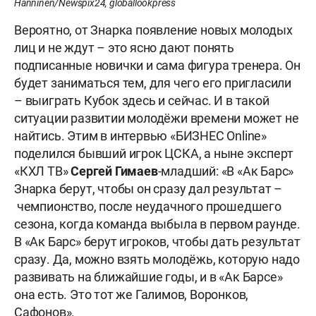
Hänninen/Newspix24, globallookpress
Вероятно, от Знарка появление новых молодых
лиц и не ждут – это ясно дают понять
подписанные новички и сама фигура тренера. Он
будет заниматься тем, для чего его пригласили
– выиграть Кубок здесь и сейчас. И в такой
ситуации развитии молодёжи времени может не
найтись. Этим в интервью «БИЗНЕС Online»
поделился бывший игрок ЦСКА, а ныне эксперт
«КХЛ ТВ»
Сергей Гимаев
-младший: «В «Ак Барс»
Знарка берут, чтобы он сразу дал результат –
чемпионство, после неудачного прошедшего
сезона, когда команда выбыла в первом раунде.
В «Ак Барс» берут игроков, чтобы дать результат
сразу. Да, можно взять молодёжь, которую надо
развивать на ближайшие годы, и в «Ак Барсе»
она есть. Это тот же Галимов, Воронков,
Сафонов».