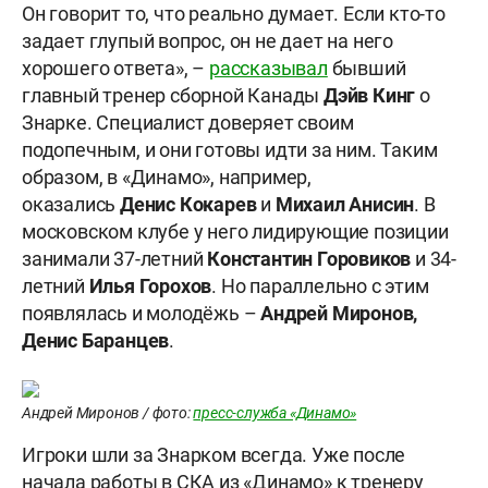
Он говорит то, что реально думает. Если кто-то
задает глупый вопрос, он не дает на него
хорошего ответа», –
рассказывал
бывший
главный тренер сборной Канады
Дэйв Кинг
о
Знарке. Специалист доверяет своим
подопечным, и они готовы идти за ним. Таким
образом, в «Динамо», например,
оказались
Денис Кокарев
и
Михаил Анисин
. В
московском клубе у него лидирующие позиции
занимали 37-летний
Константин Горовиков
и 34-
летний
Илья Горохов
. Но параллельно с этим
появлялась и молодёжь –
Андрей
Миронов,
Денис Баранцев
.
Андрей Миронов / фото:
пресс-служба «Динамо»
Игроки шли за Знарком всегда. Уже после
начала работы в СКА из «Динамо» к тренеру