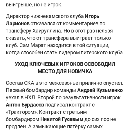
выигрыше, но не игрок.
Директор нижнекамского клуба
Игорь
Ларионов
отказался от комментариев по
трансферу Хайруллина. Но в этот раз нельзя
сказать, что от трансфера выиграет только
клуб. Сам Марат находится в той ситуации,
когда способен стать лидером питерского клуба.
УХОД КЛЮЧЕВЫХ ИГРОКОВ ОСВОБОДИЛ
МЕСТО ДЛЯ НОВИЧКА
Состав СКА в это межсезонье прилично опустел.
Первый бомбардир команды
Андрей Кузьменко
уехал в НХЛ. Второй по результативности игрок
Антон
Бурдасов
подписал контракт с
«Трактором». Контракт с третьим
бомбардиром
Никитой
Гусевым
до сих пор не
продлён. А замыкающие пятёрку самых