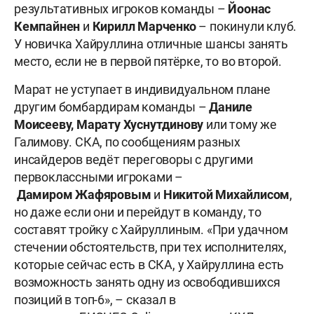
результативных игроков команды –
Йоонас
Кемпайнен
и
Кирилл Марченко
– покинули клуб.
У новичка Хайруллина отличные шансы занять
место, если не в первой пятёрке, то во второй.
Марат не уступает в индивидуальном плане
другим бомбардирам команды –
Даниле
Моисееву, Марату Хуснутдинову
или тому же
Галимову. СКА, по сообщениям разных
инсайдеров ведёт переговоры с другими
первоклассными игроками –
Дамиром
Жафяровым
и
Никитой Михайлисом
,
но даже если они и перейдут в команду, то
составят тройку с Хайруллиным. «При удачном
стечении обстоятельств, при тех исполнителях,
которые сейчас есть в СКА, у Хайруллина есть
возможность занять одну из освободившихся
позиций в топ-6», – сказал в