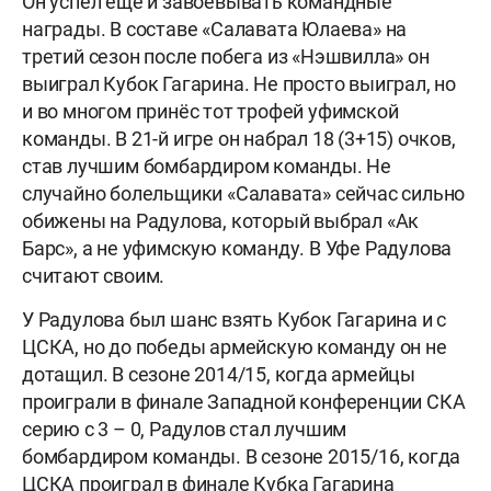
Он успел еще и завоевывать командные
награды. В составе «Салавата Юлаева» на
третий сезон после побега из «Нэшвилла» он
выиграл Кубок Гагарина. Не просто выиграл, но
и во многом принёс тот трофей уфимской
команды. В 21-й игре он набрал 18 (3+15) очков,
став лучшим бомбардиром команды. Не
случайно болельщики «Салавата» сейчас сильно
обижены на Радулова, который выбрал «Ак
Барс», а не уфимскую команду. В Уфе Радулова
считают своим.
У Радулова был шанс взять Кубок Гагарина и с
ЦСКА, но до победы армейскую команду он не
дотащил. В сезоне 2014/15, когда армейцы
проиграли в финале Западной конференции СКА
серию с 3 – 0, Радулов стал лучшим
бомбардиром команды. В сезоне 2015/16, когда
ЦСКА проиграл в финале Кубка Гагарина