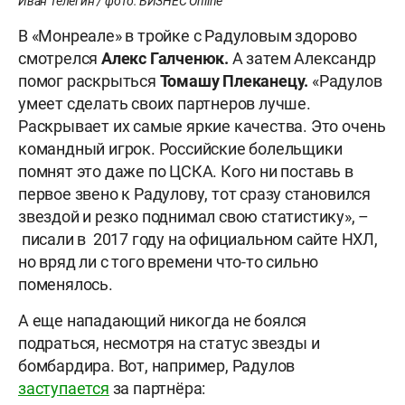
Иван Телегин / фото: БИЗНЕС Online
В «Монреале» в тройке с Радуловым здорово
смотрелся
Алекс Галченюк.
А затем Александр
помог раскрыться
Томашу Плеканецу.
«Радулов
умеет сделать своих партнеров лучше.
Раскрывает их самые яркие качества. Это очень
командный игрок. Российские болельщики
помнят это даже по ЦСКА. Кого ни поставь в
первое звено к Радулову, тот сразу становился
звездой и резко поднимал свою статистику», –
писали в 2017 году на официальном сайте НХЛ,
но вряд ли с того времени что-то сильно
поменялось.
А еще нападающий никогда не боялся
подраться, несмотря на статус звезды и
бомбардира. Вот, например, Радулов
заступается
за партнёра: