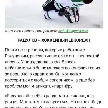
Фото: Brett Holmes/Icon Sportswire,
globallookpress.com
РАДУЛОВ – ХОККЕЙНЫЙ ДЖОРДАН
Почти все тренеры, которые работали с
Радуловым, рассказывают, что он – непростой
парень. У нападающего «Ак Барса»
действительно было множество конфликтов из-
за взрывного характера. Он мог легко
поссориться с любым соперником, а еще без
проблем мог «напихать» партнёру.
«Радулов вёл себя в раздевалке как пацан с
улицы. Мог с кем-то закуситься. Но он не шёл до
конца на рожон. Хотя и огрызался, но всегда