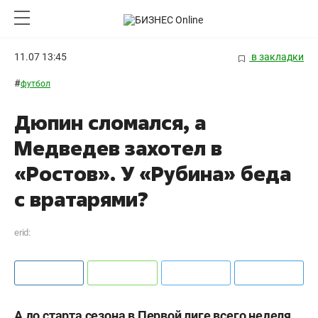
11.07 13:45
в закладки
#
футбол
Дюпин сломался, а
Медведев захотел в
«Ростов». У «Рубина» беда
с вратарями?
erid:
А до старта сезона в Первой лиге всего неделя.