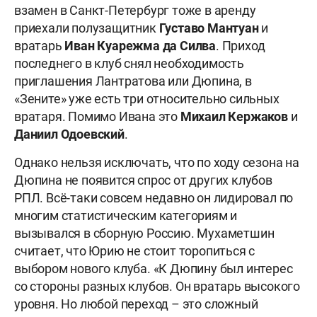
взамен в Санкт-Петербург тоже в аренду
приехали полузащитник
Густаво Мантуан
и
вратарь
Иван Куарежма да Силва
. Приход
последнего в клуб снял необходимость
приглашения Лантратова или Дюпина, в
«Зените» уже есть три относительно сильных
вратаря. Помимо Ивана это
Михаил Кержаков
и
Даниил Одоевский
.
Однако нельзя исключать, что по ходу сезона на
Дюпина не появится спрос от других клубов
РПЛ. Всё-таки совсем недавно он лидировал по
многим статистическим категориям и
вызывался в сборную Россию. Мухаметшин
считает, что Юрию не стоит торопиться с
выбором нового клуба. «К Дюпину был интерес
со стороны разных клубов. Он вратарь высокого
уровня. Но любой переход – это сложный