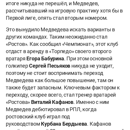
итоге никуда не перешёл, и Медведев,
рассчитывавший на игровую практику хотя бы в
Первой лиге, опять стал вторым номером.
Это вынудило Медведева искать варианты в
других командах. Таким неожиданно стал
«Ростов». Как сообщил «Чемпионат», этот клуб
отдаст в аренду в «Торпедо» своего второго
вратаря
Егора Бабурина
. При этом основной
голкипер
Сергей Песьяков
никуда не уходит,
поэтому не стоит воспринимать переход
Медведева как большое повышение, там он
также будет запасным. Ключевым фактором к
переходу, скорее всего, стал тренер вратарей
«Ростова»
Виталий Кафанов
. Именно с ним
Медведев дебютировал в РПЛ, когда
ростовский клуб играл под
руководством
Курбана Бердыева
. Кафанов