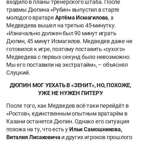
входило в планы тренерского штаба. После
травмы Дюпина «Рубин» выпустил в старте
молодого вратаря
Артёма
Исмагилова
, а
Медведева вышел на третью 45-минутку.
«Изначально должен был 90 минут играть
Дюпин, 45 минут Исмагилов. Медведев даже не
готовился к игре, поэтому поставить «сухого»
Медведева с первых секунд было невозможно.
Мы его поставили на экстратайм», – объяснял
Слуцкий.
ДЮПИН МОГ УЕХАТЬ В «ЗЕНИТ», НО, ПОХОЖЕ,
УЖЕ НЕ НУЖЕН ПИТЕРУ
После того, как Медведев всё-таки перейдёт в
«Ростов», единственным опытным вратарём в
Казани останется Дюпин. Однако его ситуация
похожа на ту, что есть у
Ильи Самошникова,
Виталия Лисаковича
и других игроков прошлого