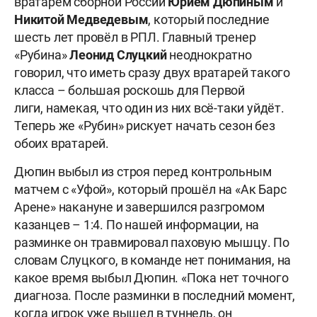
вратарём сборной России
Юрием
Дюпиным
и
Никитой
Медведевым
, который последние
шесть лет провёл в РПЛ. Главный тренер
«Рубина»
Леонид
Слуцкий
неоднократно
говорил, что иметь сразу двух вратарей такого
класса – большая роскошь для Первой
лиги, намекая, что один из них всё-таки уйдёт.
Теперь же «Рубин» рискует начать сезон без
обоих вратарей.
Дюпин выбыл из строя перед контрольным
матчем с «Уфой», который прошёл на «Ак Барс
Арене» накануне и завершился разгромом
казанцев – 1:4. По нашей информации, на
разминке он травмировал паховую мышцу. По
словам Слуцкого, в команде нет понимания, на
какое время выбыл Дюпин. «Пока нет точного
диагноза. После разминки в последний момент,
когда игрок уже вышел в туннель, он