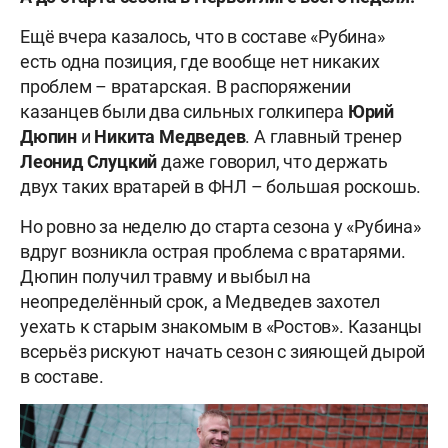
Ещё вчера казалось, что в составе «Рубина»
есть одна позиция, где вообще нет никаких
проблем – вратарская. В распоряжении
казанцев были два сильных голкипера
Юрий
Дюпин
и
Никита Медведев
. А главный тренер
Леонид Слуцкий
даже говорил, что держать
двух таких вратарей в ФНЛ – большая роскошь.
Но ровно за неделю до старта сезона у «Рубина»
вдруг возникла острая проблема с вратарями.
Дюпин получил травму и выбыл на
неопределённый срок, а Медведев захотел
уехать к старым знакомым в «Ростов». Казанцы
всерьёз рискуют начать сезон с зияющей дырой
в составе.