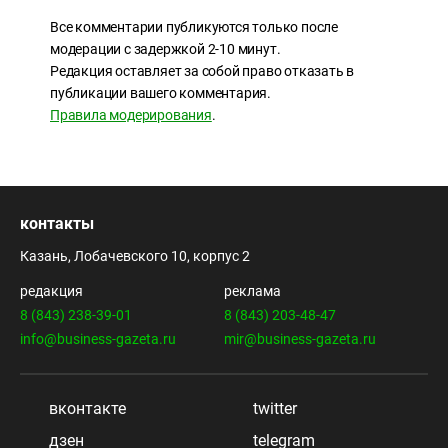
Все комментарии публикуются только после
модерации с задержкой 2-10 минут.
Редакция оставляет за собой право отказать в
публикации вашего комментария.
Правила модерирования
.
контакты
Казань, Лобачевского 10, корпус 2
редакция
реклама
8 (843) 238-39-01
8 (843) 203-48-47
info@business-gazeta.ru
mir@business-gazeta.ru
вконтакте
twitter
дзен
telegram