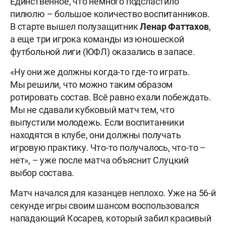
Единственное, что немного подсластило
пилюлю – большое количество воспитанников.
В старте вышел полузащитник
Ленар Фаттахов
,
а еще три игрока команды из юношеской
футбольной лиги (ЮФЛ) оказались в запасе.
«Ну они же должны когда-то где-то играть.
Мы решили, что можно таким образом
ротировать состав. Всё равно ехали побеждать.
Мы не сдавали кубковый матч тем, что
выпустили молодежь. Если воспитанники
находятся в клубе, они должны получать
игровую практику. Что-то получалось, что-то –
нет», – уже после матча объяснит Слуцкий
выбор состава.
Матч начался для казанцев неплохо. Уже на 56-й
секунде игры своим шансом воспользовался
нападающий Косарев, который забил красивый