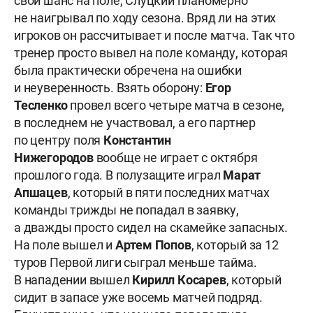
свой шанс на поле, Слуцкий планомерно
не наигрывал по ходу сезона. Вряд ли на этих
игроков он рассчитывает и после матча. Так что
тренер просто вывел на поле команду, которая
была практически обречена на ошибки
и неуверенность. Взять оборону:
Егор
Тесленко
провел всего четыре матча в сезоне,
в последнем не участвовал, а его партнер
по центру поля
Константин
Нижегородов
вообще не играет с октября
прошлого года. В полузащите играл
Марат
Апшацев
, который в пяти последних матчах
команды трижды не попадал в заявку,
а дважды просто сидел на скамейке запасных.
На поле вышел и
Артем Попов
, который за 12
туров Первой лиги сыграл меньше тайма.
В нападении вышел
Кирилл Косарев
, который
сидит в запасе уже восемь матчей подряд.