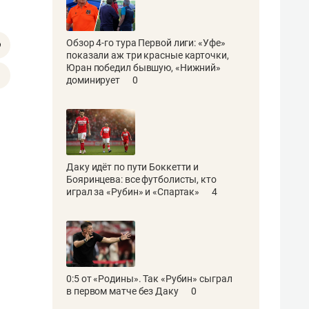
Обзор 4-го тура Первой лиги: «Уфе»
показали аж три красные карточки,
Юран победил бывшую, «Нижний»
доминирует
0
Даку идёт по пути Боккетти и
Бояринцева: все футболисты, кто
играл за «Рубин» и «Спартак»
4
0:5 от «Родины». Так «Рубин» сыграл
в первом матче без Даку
0