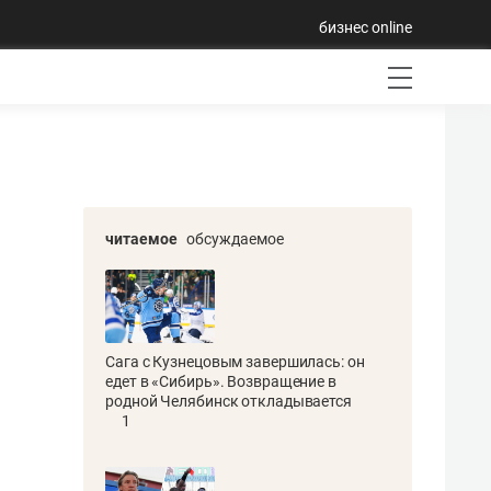
бизнес online
читаемое
обсуждаемое
Сага с Кузнецовым завершилась: он
едет в «Сибирь». Возвращение в
родной Челябинск откладывается
1