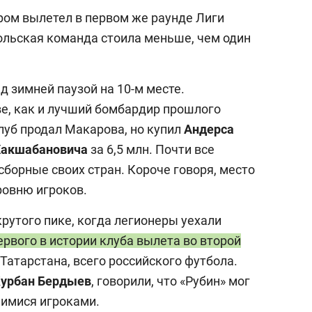
ром вылетел в первом же раунде Лиги
польская команда стоила меньше, чем один
д зимней паузой на 10-м месте.
ве, как и лучший бомбардир прошлого
Клуб продал Макарова, но купил
Андерса
Хакшабановича
за 6,5 млн. Почти все
борные своих стран. Короче говоря, место
ровню игроков.
крутого пике, когда легионеры уехали
ервого в истории клуба вылета во второй
 Татарстана, всего российского футбола.
урбан Бердыев
, говорили, что «Рубин» мог
шимися игроками.