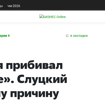
ды
чм-2026
арии 4
в закладки
я прибивал
e». Слуцкий
у причину