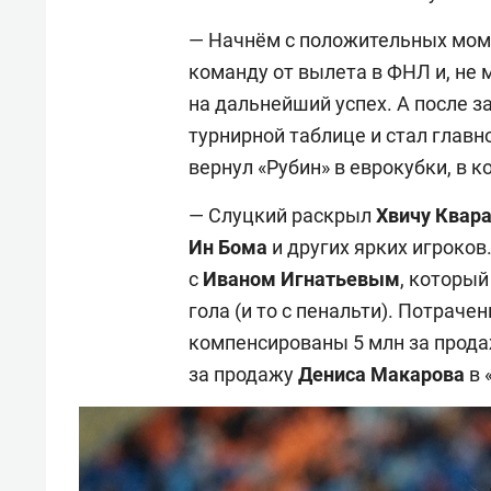
— Начнём с положительных моме
команду от вылета в ФНЛ и, не 
на дальнейший успех. А после з
турнирной таблице и стал главн
вернул «Рубин» в еврокубки, в 
— Слуцкий раскрыл
Хвичу Квар
Ин Бома
и других ярких игроко
с
Иваном Игнатьевым
, который
гола (и то с пенальти). Потраче
компенсированы 5 млн за прод
за продажу
Дениса Макарова
в 