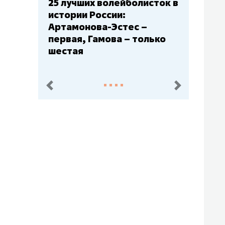
Бюджеты клубов КХЛ: СКА
– главный мажор, «Ак
Барс» – второй, «Салават
Юлаев» – середняк
пред.
след.