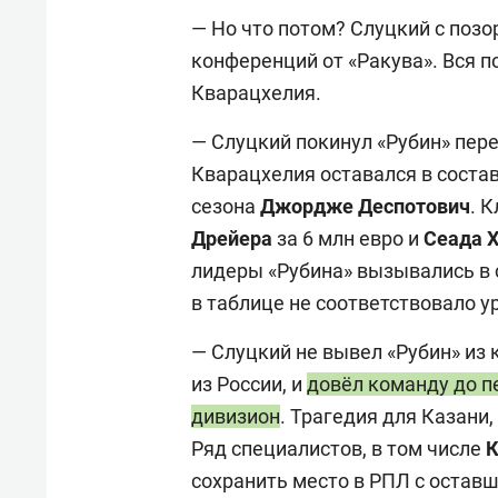
— Но что потом? Слуцкий с позо
конференций от «Ракува». Вся 
Кварацхелия.
— Слуцкий покинул «Рубин» пере
Кварацхелия оставался в соста
сезона
Джордже Деспотович
. 
Дрейера
за 6 млн евро и
Сеада 
лидеры «Рубина» вызывались в с
в таблице не соответствовало у
— Слуцкий не вывел «Рубин» из 
из России, и
довёл команду до п
дивизион
. Трагедия для Казани,
Ряд специалистов, в том числе
К
сохранить место в РПЛ с остав