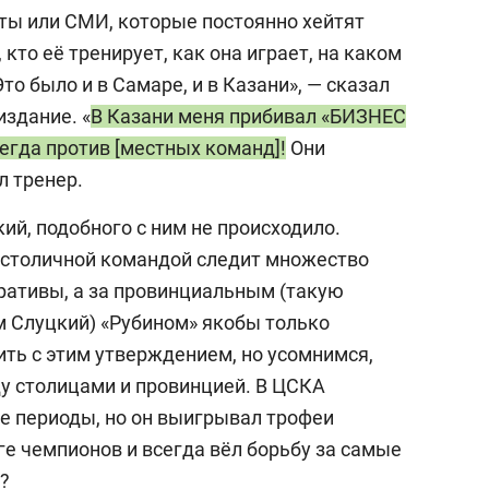
ты или СМИ, которые постоянно хейтят
кто её тренирует, как она играет, на каком
Это было и в Самаре, и в Казани», — сказал
издание. «
В Казани меня прибивал «БИЗНЕС
всегда против [местных команд]!
Они
л тренер.
ий, подобного с ним не происходило.
а столичной командой следит множество
ративы, а за провинциальным (такую
м Слуцкий) «Рубином» якобы только
ить с этим утверждением, но усомнимся,
ду столицами и провинцией. В ЦСКА
е периоды, но он выигрывал трофеи
иге чемпионов и всегда вёл борьбу за самые
»?