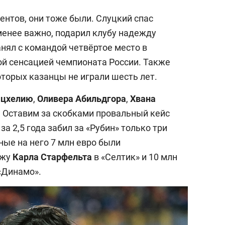
нтов, они тоже были. Слуцкий спас
менее важно, подарил клубу надежду
анял с командой четвёртое место в
ой сенсацией чемпионата России. Также
которых казанцы не играли шесть лет.
ацхелию
,
Оливера Абильдгора
,
Хвана
в. Оставим за скобками провальный кейс
 за 2,5 года забил за «Рубин» только три
нные на него 7 млн евро были
ажу
Карла Старфельта
в «Селтик» и 10 млн
«Динамо».