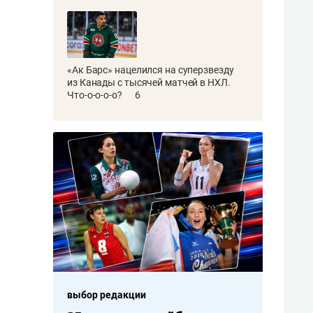
«Ак Барс» нацелился на суперзвезду
из Канады с тысячей матчей в НХЛ.
Что-о-о-о-о?
6
выбор редакции