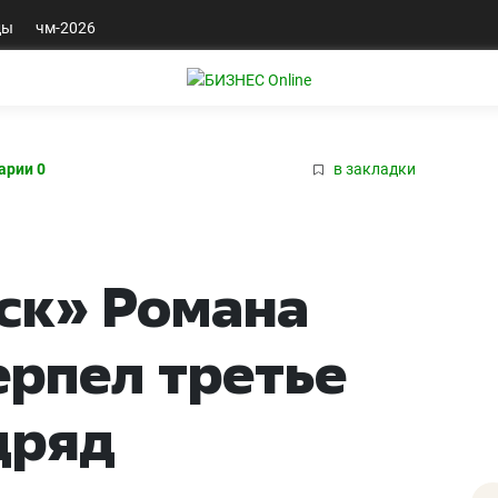
ды
чм-2026
арии 0
в закладки
ск» Романа
рпел третье
дряд