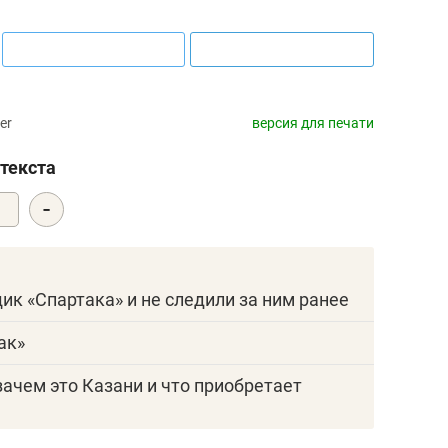
er
версия для печати
текста
-
1
щик «Спартака» и не следили за ним ранее
ак»
зачем это Казани и что приобретает