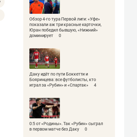
Обзор 4-го тура Первой лиги: «Уфе»
показали аж три красные карточки,
Юран победил бывшую, «Нижний»
доминирует
0
Даку идёт по пути Боккетти и
Бояринцева: все футболисты, кто
играл за «Рубин» и «Спартак»
4
0:5 от «Родины». Так «Рубин» сыграл
в первом матче без Даку
0