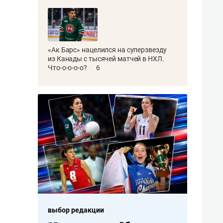
«Ак Барс» нацелился на суперзвезду
из Канады с тысячей матчей в НХЛ.
Что-о-о-о-о?
6
выбор редакции