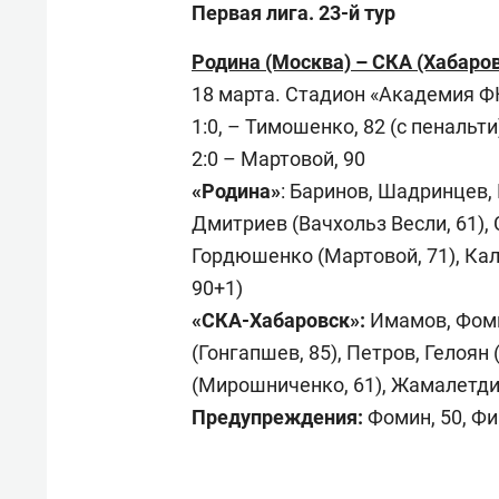
Первая лига. 23-й тур
Родина (Москва) – СКА (Хабаровс
18 марта. Стадион «Академия ФК
1:0, – Тимошенко, 82 (с пенальти
2:0 – Мартовой, 90
«Родина»
: Баринов, Шадринцев,
Дмитриев (Вачхольз Весли, 61), 
Гордюшенко (Мартовой, 71), Кал
90+1)
«СКА-Хабаровск»:
Имамов, Фоми
(Гонгапшев, 85), Петров, Гелоян
(Мирошниченко, 61), Жамалетдин
Предупреждения:
Фомин, 50, Фищ