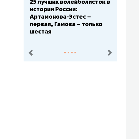
25 лучших волейболисток в
истории России:
Артамонова-Эстес –
первая, Гамова – только
шестая
пред.
след.