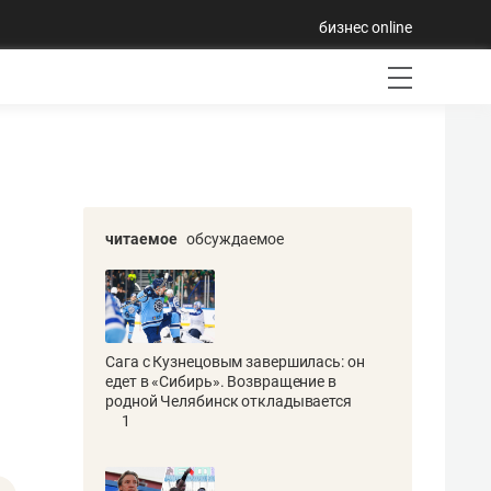
бизнес online
читаемое
обсуждаемое
Сага с Кузнецовым завершилась: он
едет в «Сибирь». Возвращение в
родной Челябинск откладывается
1