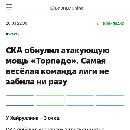
20.03 22:30
в закладки
#
хоккей
СКА обнулил атакующую
мощь «Торпедо». Самая
весёлая команда лиги не
забила ни разу
У Хайруллина – 3 очка.
СКА победил «Торпедо» в третьем матче