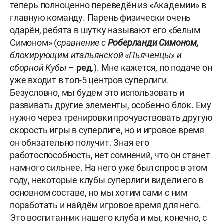
теперь полноценно переведён из «Академии» в
главную команду. Парень физически очень
одарён, ребята в шутку называют его «белым
Симоном» (
сравнение с
Роберланди
Симоном,
блокирующим итальянской «Пьяченцы» и
сборной Кубы
–
ред
.). Мне кажется, по подаче он
уже входит в топ-5 центров суперлиги.
Безусловно, мы будем это использовать и
развивать другие элементы, особенно блок. Ему
нужно через тренировки прочувствовать другую
скорость игры в суперлиге, но и игровое время
он обязательно получит. Зная его
работоспособность, нет сомнений, что он станет
намного сильнее. На него уже был спрос в этом
году, некоторые клубы суперлиги видели его в
основном составе, но мы хотим сами с ним
поработать и найдём игровое время для него.
Это воспитанник нашего клуба и мы, конечно, с