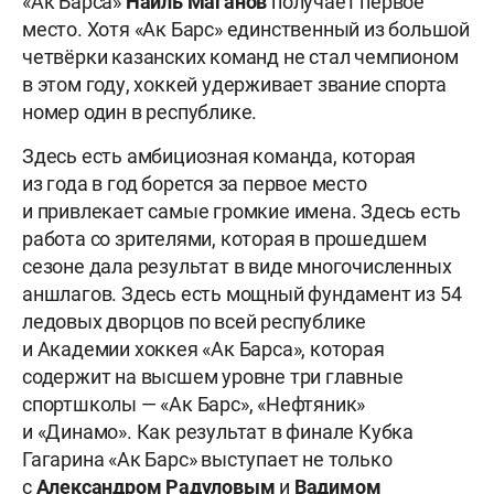
«Ак Барса»
Наиль
Маганов
получает первое
место. Хотя «Ак Барс» единственный из большой
четвёрки казанских команд не стал чемпионом
в этом году, хоккей удерживает звание спорта
номер один в республике.
Здесь есть амбициозная команда, которая
из года в год борется за первое место
и привлекает самые громкие имена. Здесь есть
работа со зрителями, которая в прошедшем
сезоне дала результат в виде многочисленных
аншлагов. Здесь есть мощный фундамент из 54
ледовых дворцов по всей республике
и Академии хоккея «Ак Барса», которая
содержит на высшем уровне три главные
спортшколы — «Ак Барс», «Нефтяник»
и «Динамо». Как результат в финале Кубка
Гагарина «Ак Барс» выступает не только
с
Александром Радуловым
и
Вадимом