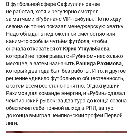
В футбольной сфере Сафиуллин ранее
не работал, хотя и регулярно смотрел
за матчами «Рубина» с VIP-трибуны. Но по ходу
сезона он точно показал менеджерскую хватку.
Надо обладать недюженной смелостью или
каким-то особым чутьём футбола, чтобы
сначала отказаться от
Юрия Уткульбаева
,
который не проигрывал с «Рубином» несколько
месяцев, а затем назначить
Рашида Рахимова,
который два года был без работы. И то, и другое
решение удивило футбольную общественность,
а затем всем всё стало понятно. Отдохнувший
Рахимов дал команде энергии, и «Рубин» сделал
чемпионский рывок: за два тура до конца сезона
обеспечил себе прямой выход в РПЛ, за тур
до конца выиграл чемпионский трофей Первой
лиги.