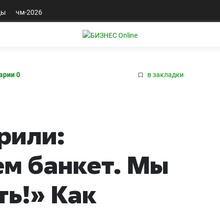
ды
чм-2026
арии 0
в закладки
рили:
м банкет. Мы
ть!» Как