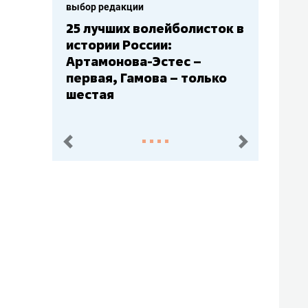
выбор редакции
Бюджеты клубов КХЛ: СКА
– главный мажор, «Ак
Барс» – второй, «Салават
Юлаев» – середняк
пред.
след.