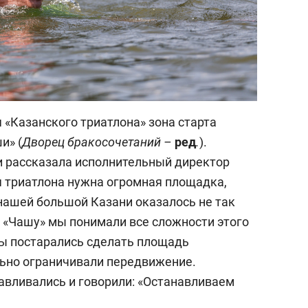
 «Казанского триатлона» зона старта
и» (
Дворец бракосочетаний –
ред
.
).
и рассказала исполнительный директор
я триатлона нужна огромная площадка,
 нашей большой Казани оказалось не так
я «Чашу» мы понимали все сложности этого
мы постарались сделать площадь
ьно ограничивали передвижение.
вливались и говорили: «Останавливаем