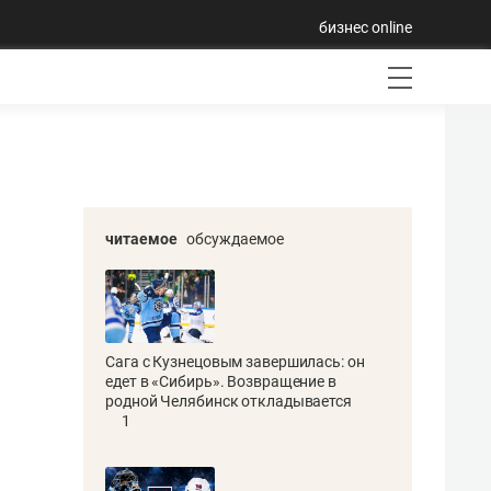
бизнес online
читаемое
обсуждаемое
Сага с Кузнецовым завершилась: он
едет в «Сибирь». Возвращение в
родной Челябинск откладывается
1