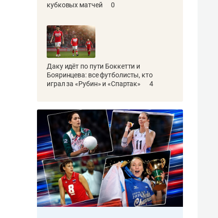
кубковых матчей
0
Даку идёт по пути Боккетти и
Бояринцева: все футболисты, кто
играл за «Рубин» и «Спартак»
4