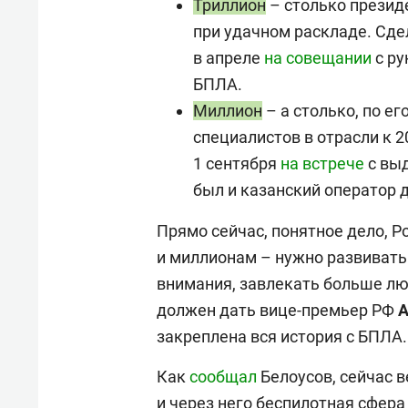
Триллион
– столько презид
при удачном раскладе. Сде
в апреле
на совещании
с ру
БПЛА.
Миллион
– а столько, по е
специалистов в отрасли к 2
1 сентября
на встрече
с вы
был и казанский оператор д
Прямо сейчас, понятное дело, Р
и миллионам – нужно развивать
внимания, завлекать больше лю
должен дать вице-премьер РФ
закреплена вся история с БПЛА.
Как
сообщал
Белоусов, сейчас 
и через него беспилотная сфера