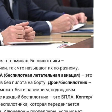
я о терминах. Беспилотники –
ки, так что называют их по-разному.
 (беспилотная летательная авиация)
– это
 без пилота на борту.
Дрон/беспилотник
–
он может быть наземным, подводным
 не каждый беспилотник – это БПЛА.
Коптер/
беспилотника, которая передвигается
. Ключевое – пропеллеры. Если их нет,