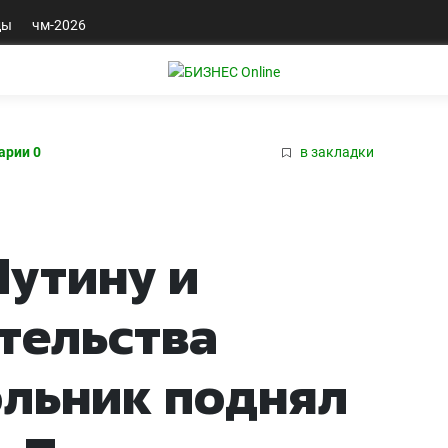
ды
чм-2026
арии 0
в закладки
Путину и
тельства
ольник поднял