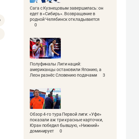
Сага с Кузнецовым завершилась: он
едет в «Сибирь». Возвращение в
родной Челябинск откладывается
0
Полуфиналы Лиги наций:
американцы остановили Японию, а
Леон разнёс Словению подачами
3
Обзор 4-го тура Первой лиги: «Уфе»
показали аж три красные карточки,
Юран победил бывшую, «Нижний»
доминирует
0