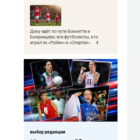
Даку идёт по пути Боккетти и
Бояринцева: все футболисты, кто
играл за «Рубин» и «Спартак»
4
выбор редакции