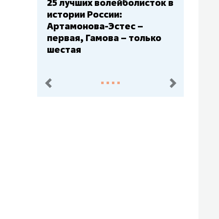
Бюджеты клубов КХЛ: СКА
– главный мажор, «Ак
Барс» – второй, «Салават
Юлаев» – середняк
пред.
след.