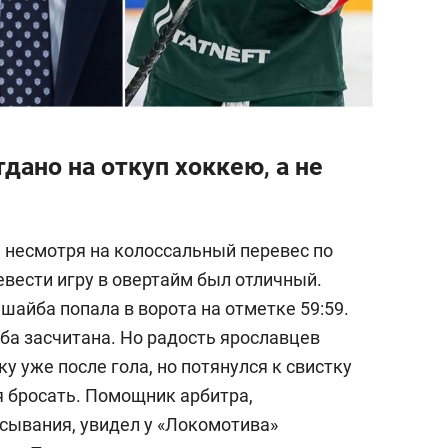
дано на откуп хоккею, а не
, несмотря на колоссальный перевес по
евести игру в овертайм был отличный.
а
шайба попала в ворота на отметке 59:59.
ба засчитана. Но радость ярославцев
у уже после гола, но потянулся к свистку
я бросать. Помощник арбитра,
сывания, увидел у «Локомотива»