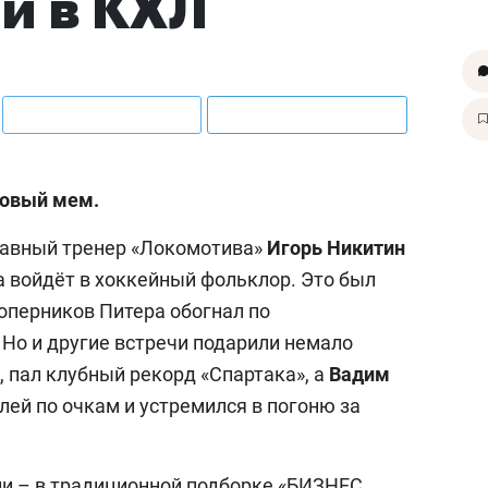
и в КХЛ
новый мем.
главный тренер «Локомотива»
Игорь Никитин
а войдёт в хоккейный фольклор. Это был
соперников Питера обогнал по
.
Но и другие встречи подарили немало
 пал клубный рекорд «Спартака», а
Вадим
ей по очкам и устремился в погоню за
ели – в традиционной подборке «БИЗНЕС