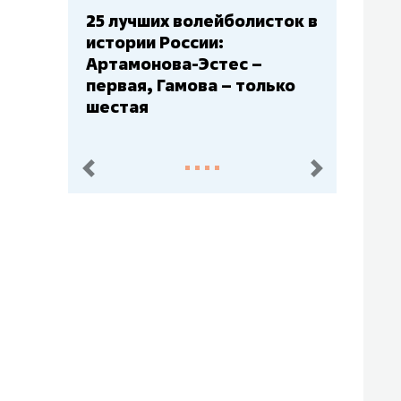
25 лучших волейболисток в
истории России:
Артамонова-Эстес –
первая, Гамова – только
шестая
пред.
след.