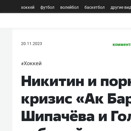
хоккей
футбол
волейбол
баскетбол
другие ви
20.11.2023
коммент
Хоккей
#
Никитин и пор
кризис «Ак Ба
Шипачёва и Го