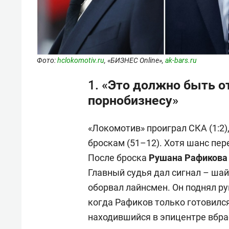
Фото:
hclokomotiv.ru
, «БИЗНЕС Online»,
ak-bars.ru
1. «Это должно быть от
порнобизнесу»
«Локомотив» проиграл СКА (1:2)
броскам (51–12). Хотя шанс пер
После броска
Рушана Рафиков
Главный судья дал сигнал – шай
оборвал лайнсмен. Он поднял рук
когда Рафиков только готовилс
находившийся в эпицентре вбра