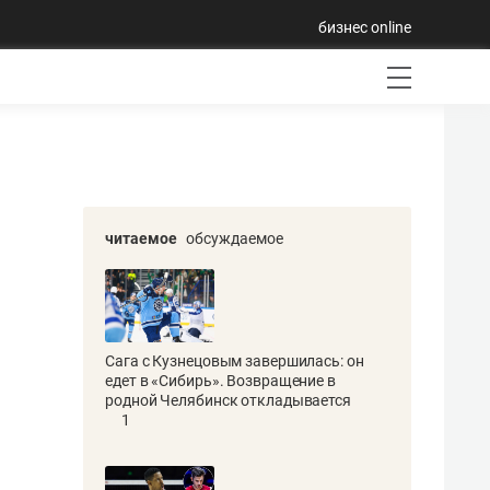
бизнес online
читаемое
обсуждаемое
Сага с Кузнецовым завершилась: он
едет в «Сибирь». Возвращение в
родной Челябинск откладывается
1