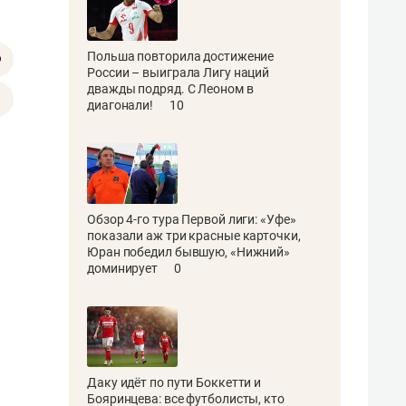
Польша повторила достижение
России – выиграла Лигу наций
дважды подряд. С Леоном в
диагонали!
10
Обзор 4-го тура Первой лиги: «Уфе»
показали аж три красные карточки,
Юран победил бывшую, «Нижний»
доминирует
0
Даку идёт по пути Боккетти и
Бояринцева: все футболисты, кто