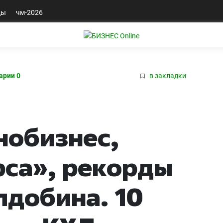
ды
чм-2026
арии 0
в закладки
нобизнес,
рса», рекорды
лдобина. 10