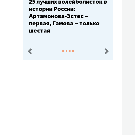
Бюджеты клубов КХЛ: СКА
– главный мажор, «Ак
Барс» – второй, «Салават
Юлаев» – середняк
пред.
след.