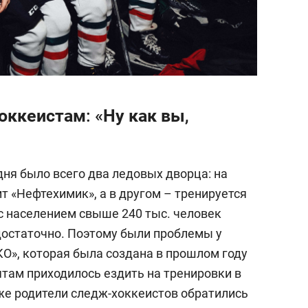
ккеистам: «Ну как вы,
ня было всего два ледовых дворца: на
т «Нефтехимик», а в другом – тренируется
с населением свыше 240 тыс. человек
едостаточно. Поэтому были проблемы у
», которая была создана в прошлом году
ятам приходилось ездить на тренировки в
е родители следж-хоккеистов обратились