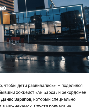
го, чтобы дети развивались», – поделился
бывший хоккеист «Ак Барса» и рекордсмен
а
Данис Зарипов
, который специально
 в Нижнекамск. Спустя полчаса на