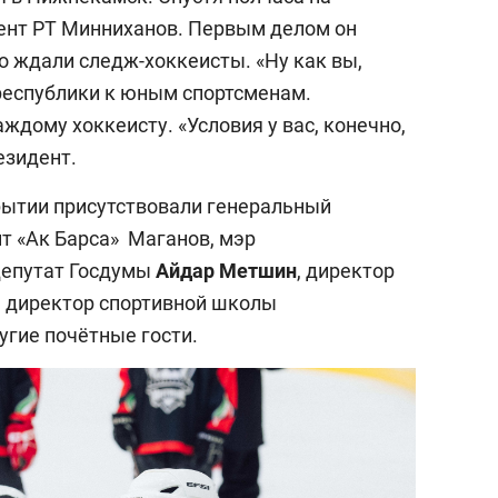
ент РТ Минниханов. Первым делом он
го ждали следж-хоккеисты. «Ну как вы,
республики к юным спортсменам.
дому хоккеисту. «Условия у вас, конечно,
езидент.
рытии присутствовали генеральный
нт «Ак Барса» Маганов, мэр
 депутат Госдумы
Айдар Метшин
, директор
, директор спортивной школы
угие почётные гости.