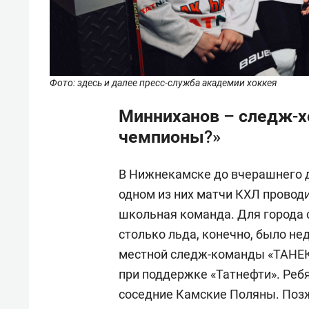
Фото: здесь и далее пресс-служба академии хоккея
Минниханов – следж-хо
чемпионы?»
В Нижнекамске до вчерашнего д
одном из них матчи КХЛ проводи
школьная команда. Для города 
столько льда, конечно, было н
местной следж-команды «ТАНЕКО
при поддержке «Татнефти». Реб
соседние Камские Поляны. Позж