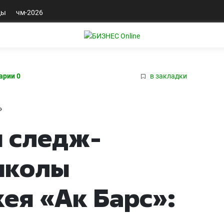
ды
чм-2026
арии 0
в закладки
»
я следж-
школы
ея «Ак Барс»: