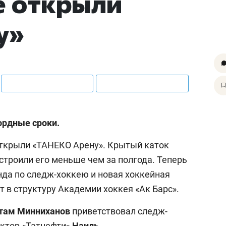
е открыли
у»
ордные сроки.
ткрыли «ТАНЕКО Арену». Крытый каток
остроили его меньше чем за полгода. Теперь
нда по следж-хоккею и новая хоккейная
 в структуру Академии хоккея «Ак Барс».
там Минниханов
приветствовал следж-
ектор «Татнефти»
Наиль