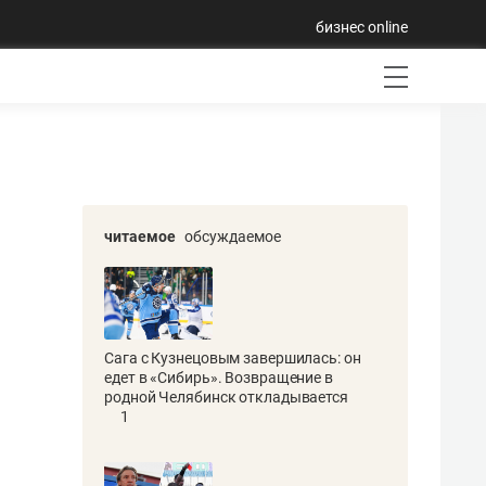
бизнес online
читаемое
обсуждаемое
Сага с Кузнецовым завершилась: он
едет в «Сибирь». Возвращение в
родной Челябинск откладывается
1