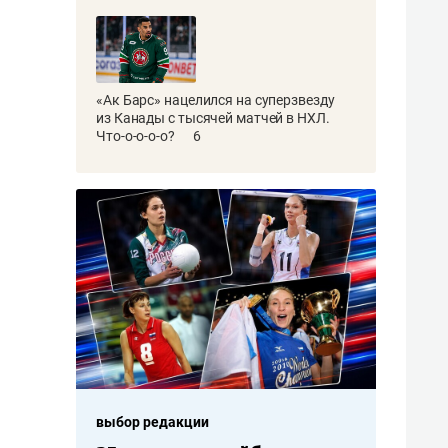
«Ак Барс» нацелился на суперзвезду
из Канады с тысячей матчей в НХЛ.
Что-о-о-о-о?
6
выбор редакции