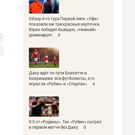
Обзор 4-го тура Первой лиги: «Уфе»
показали аж три красные карточки,
Юран победил бывшую, «Нижний»
доминирует
0
Даку идёт по пути Боккетти и
Бояринцева: все футболисты, кто
играл за «Рубин» и «Спартак»
4
0:5 от «Родины». Так «Рубин» сыграл
в первом матче без Даку
0