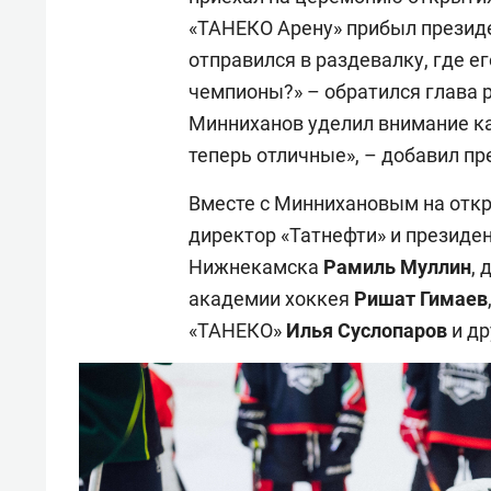
«ТАНЕКО Арену» прибыл презид
отправился в раздевалку, где е
чемпионы?» – обратился глава 
Минниханов уделил внимание каж
теперь отличные», – добавил пр
Вместе с Миннихановым на отк
директор «Татнефти» и президе
Нижнекамска
Рамиль Муллин
,
академии хоккея
Ришат Гимаев
«ТАНЕКО»
Илья Суслопаров
и др