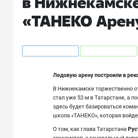
в Нижнекамск
«ТАНЕКО Арен
Ледовую арену построили в рек
В Нижнекамске торжественно о
стал уже 52-м в Татарстане, а п
здесь будет базироваться кома
школа «ТАНЕКО», которая войдет
О том, как глава Татарстана
Рус
хоккеистов, а генеральный дир