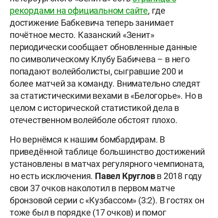
рекордами на официальном сайте
, где
достижение Бабкевича теперь занимает
почётное место. Казанский «Зенит»
периодически сообщает обновленные данные
по символическому Клубу Бабичева – в него
попадают волейболисты, сыгравшие 200 и
более матчей за команду. Внимательно следят
за статистическими вехами в «Белогорье». Но в
целом с исторической статистикой дела в
отечественном волейболе обстоят плохо.
Но вернёмся к нашим бомбардирам. В
приведённой таблице большинство достижений
установлены в матчах регулярного чемпионата,
но есть исключения.
Павел
Круглов
в 2018 году
свои 37 очков наколотил в первом матче
бронзовой серии с «Кузбассом» (3:2). В гостях он
тоже был в порядке (17 очков) и помог