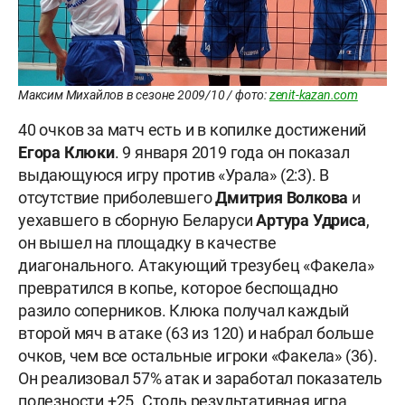
Максим Михайлов в сезоне 2009/10 / фото:
zenit-kazan.com
40 очков за матч есть и в копилке достижений
Егора
Клюки
. 9 января 2019 года он показал
выдающуюся игру против «Урала» (2:3). В
отсутствие приболевшего
Дмитрия
Волкова
и
уехавшего в сборную Беларуси
Артура
Удриса
,
он вышел на площадку в качестве
диагонального. Атакующий трезубец «Факела»
превратился в копье, которое беспощадно
разило соперников. Клюка получал каждый
второй мяч в атаке (63 из 120) и набрал больше
очков, чем все остальные игроки «Факела» (36).
Он реализовал 57% атак и заработал показатель
полезности +25. Столь результативная игра