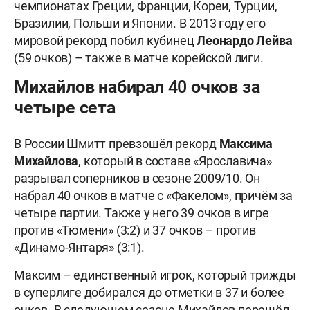
чемпионатах Греции, Франции, Кореи, Турции,
Бразилии, Польши и Японии. В 2013 году его
мировой рекорд побил кубинец
Леонардо
Лейва
(59 очков) – также в матче корейской лиги.
Михайлов набирал 40 очков за
четыре сета
В России Шмитт превзошёл рекорд
Максима
Михайлова
, который в составе «Ярославича»
разрывал соперников в сезоне 2009/10. Он
набрал 40 очков в матче с «Факелом», причём за
четыре партии. Также у него 39 очков в игре
против «Тюмени» (3:2) и 37 очков – против
«Динамо-Янтаря» (3:1).
Максим – единственный игрок, который трижды
в суперлиге добирался до отметки в 37 и более
очков. В следующем сезоне Михайлов перешёл