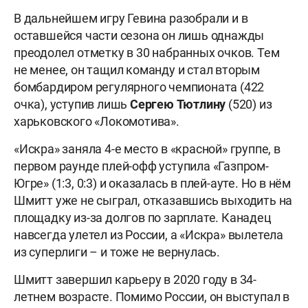
В дальнейшем игру Гевина разобрали и в
оставшейся части сезона он лишь однажды
преодолел отметку в 30 набранных очков. Тем
не менее, он тащил команду и стал вторым
бомбардиром регулярного чемпионата (422
очка), уступив лишь
Сергею
Тютлину
(520) из
харьковского «Локомотива».
«Искра» заняла 4-е место в «красной» группе, в
первом раунде плей-офф уступила «Газпром-
Югре» (1:3, 0:3) и оказалась в плей-ауте. Но в нём
Шмитт уже не сыграл, отказавшись выходить на
площадку из-за долгов по зарплате. Канадец
навсегда улетел из России, а «Искра» вылетела
из суперлиги – и тоже не вернулась.
Шмитт завершил карьеру в 2020 году в 34-
летнем возрасте. Помимо России, он выступал в