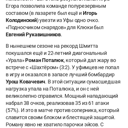
Егора позволила команде полурезервным
составом (в лазарете был ещё и
Игорь
Колодинский
) увезти из Уфы одно очко.
«Подносчиком снарядов» для Клюки был
Евгений
Рукавишников
.
В нынешнем сезоне на рекорд Шмитта
покушался ещё и 22-летний диагональный
«Урала»
Роман
Поталюк
, который дал жару во
встрече с «Шахтёром» (3:2). У уфимцев не попал
в игру и оказался в запасе лучший бомбардир
Урош
Ковачевич
. В этой ситуации сумасшедшая
нагрузка упала на Поталюка, и он с ней
великолепно справился. Мощный нападающий
набрал 38 очков, реализовав 35 из 61 атаки
(57%). И это в матче против соперника, который
славится своим блоком и блестящей защитой.
Роману явно не хватило парочки эйсов. С