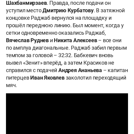
Шахбанмирзаев
. Правда, после подачи он
уступил место
Дмитрию Курбатову
. В затяжной
концовке Раджаб вернулся на площадку и
прошёл переднюю линию. Был момент, когда у
сетки одновременно оказались Раджаб,
Вячеслав Руднев
и
Никита Алексеев
– все они
по амплуа диагональные. Раджаб забил первым
темпом за головой – 32:32. Бабкевич вновь
вывел «Зенит» вперёд, а затем Красиков не
справился с подачей
Андрея Ананьева
– капитан
питерцев
Иван Яковлев
заколотил переходящий
мяч.