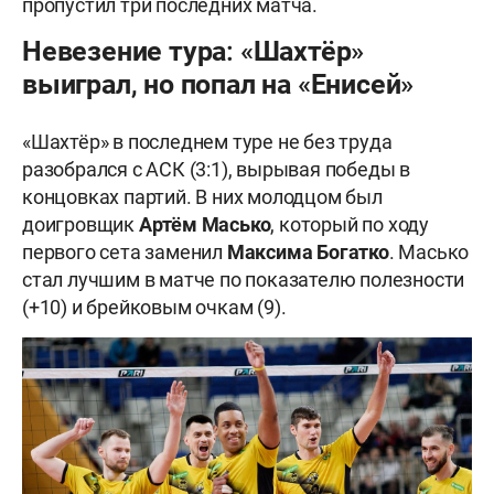
пропустил три последних матча.
Невезение тура: «Шахтёр»
выиграл, но попал на «Енисей»
«Шахтёр» в последнем туре не без труда
разобрался с АСК (3:1), вырывая победы в
концовках партий. В них молодцом был
доигровщик
Артём Масько
, который по ходу
первого сета заменил
Максима Богатко
. Масько
стал лучшим в матче по показателю полезности
(+10) и брейковым очкам (9).