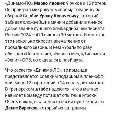
«Динамо-ЛО»
Марко Ивович
: 9 очков и 12 потерь.
Он проиграл микродуэль своему товарищу по
сборной Сербии
Урошу Ковачевичу
, который
забивал сложнейшие мячи и добавил в личное
досье звание лучшего бомбардира чемпионата
России-2024 – 479 очков в 30 матчах. Возможно,
это несколько скрасит впечатление от
провального сезона. В нём «Урал» по разу
обыграл «Локомотив», «Белогорье», «Динамо» и
«Зенит» СПб, но оказался в плей-ауте.
Что касается «Динамо-ЛО», то команда
представляется сладким подарком в плей-офф,
учитывая 12 поражений в 14 последних матчах.
В тренерском штабе надеются, что в матчах
навылет команду потащат опытные игроки.
Очень важно, в каком состоянии будет капитан
Денис Бирюков
, который из-за травмы