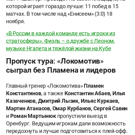
которой играет гораздо лучше: 11 побед в 15
матчах. В том числе над «Енисеем» (3:0) 18
ноября.
«В России в каждой команде есть игроки из
стратосферы». Фиэль – о дружбе с Леоном,
музыке Нгапета и тяжёлой жизни на Кубе
Пропуск тура: «Локомотив»
сыграл без Пламена и лидеров
Главный тренер «Локомотива»
Пламен
Константинов
, а также
Константин Абаев, Илья
Казаченков, Дмитрий Лызик, Ильяс Куркаев,
Мартин Атанасов, Омар Курбанов, Сергей Савин
и
Роман Мартынюк
пропустили выезд в
Оренбург. Ведущим игрокам дали возможность
передохнуть и лучше подготовиться к плей-офф.