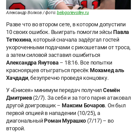
Александр Волков / фото:
belogorievolley.ru
Разве что во втором сете, в котором допустили
10 своих ошибок. Выиграть помогли эйсы
Павла
Тетюхина
, который сначала задёргал гостей
укороченными подачами с рикошетами от троса,
а затем силовой заставил ошибиться
Александра Янутова
– 18:16. Все попытки
красноярцев отыграться пресёк
Мохамед аль
Хачдади
, безупречно проведя концовку.
У «Енисея» минимум передач получил
Семён
Дмитриев
(2/7). За себя и за того парня атаковал
другой доигровщик –
Максим Бочаров
. Он был
первой опцией в нападении (10/25), а
диагональный
Роман Мурашко
(7/17) – во
второй.