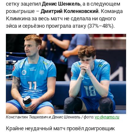
сетку зацепил
Денис Шенкель
, а в следующем
розыгрыше –
Дмитрий Коленковский
. Команда
Климкина за весь матч не сделала ни одного
эйса и серьёзно проиграла атаку (37%–48%).
Константин Тюшкевич и Денис Шенкель / фото:
vc-dynamo.ru
Крайне неудачный матч провёл доигровщик