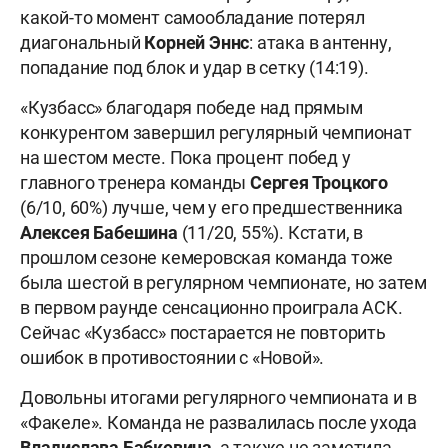
какой-то момент самообладание потерял
диагональный
Корней Эннс
: атака в антенну,
попадание под блок и удар в сетку (14:19).
«Кузбасс» благодаря победе над прямым
конкурентом завершил регулярный чемпионат
на шестом месте. Пока процент побед у
главного тренера команды
Сергея Троцкого
(6/10, 60%) лучше, чем у его предшественника
Алексея Бабешина
(11/20, 55%). Кстати, в
прошлом сезоне кемеровская команда тоже
была шестой в регулярном чемпионате, но затем
в первом раунде сенсационно проиграла АСК.
Сейчас «Кузбасс» постарается не повторить
ошибок в противостоянии с «Новой».
Довольны итогами регулярного чемпионата и в
«Факеле». Команда не развалилась после ухода
Владислава
Бабкевича
, а также не заметила