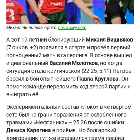
Михаил Вишняков / фото:
orenvolley.com
А вот 19-летний блокирующий
Михаил Вишняков
(7 очков, +2) появился в старте и провёл первый
полноценный матч в суперлиге. В основе вышел
и диагональный
Василий Молотков
, но когда
ситуация стала критической (22:25, 5:11) Петров
бросил в бой опытнейшего
Павла Круглова
. Он
помог команде переломить ход второй партии и
выиграть её.
Экспериментальный состав «Локо» в четвёртом
сете был на грани поражения от ослабленного
травмами «Нефтяника» – 25:26 после ошибки
Дениса Карягина
в приёме. Но болгарский
доигровщик тут же исправился тремя подряд