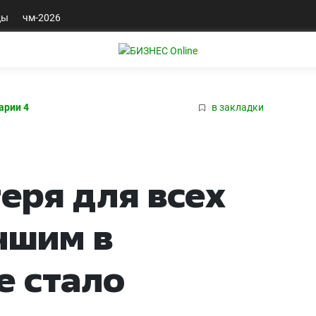
ды
чм-2026
арии 4
в закладки
еря для всех
чшим в
е стало