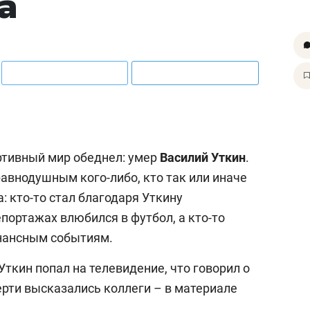
а
ртивный мир обеднел: умер
Василий
Уткин
.
равнодушным кого-либо, кто так или иначе
: кто-то стал благодаря Уткину
епортажах влюбился в футбол, а кто-то
онансным событиям.
Уткин попал на телевидение, что говорил о
мерти высказались коллеги – в материале