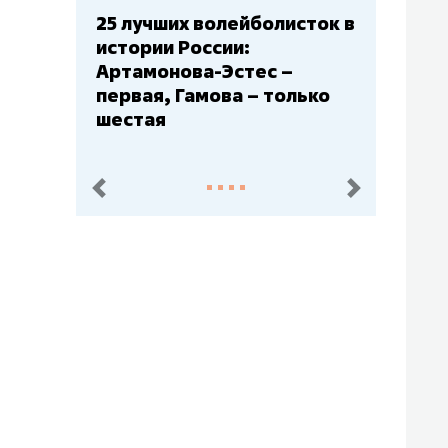
Бюджеты клубов КХЛ: СКА
– главный мажор, «Ак
Барс» – второй, «Салават
Юлаев» – середняк
пред.
след.