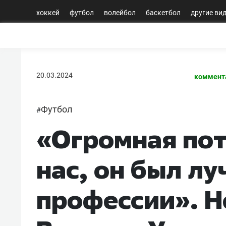
хоккей
футбол
волейбол
баскетбол
другие ви
20.03.2024
коммент
Футбол
#
«Огромная пот
нас, он был лу
профессии». Н