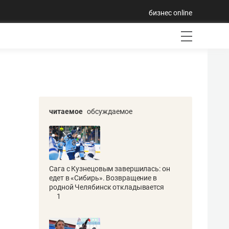
бизнес online
читаемое
обсуждаемое
Сага с Кузнецовым завершилась: он
едет в «Сибирь». Возвращение в
родной Челябинск откладывается
1