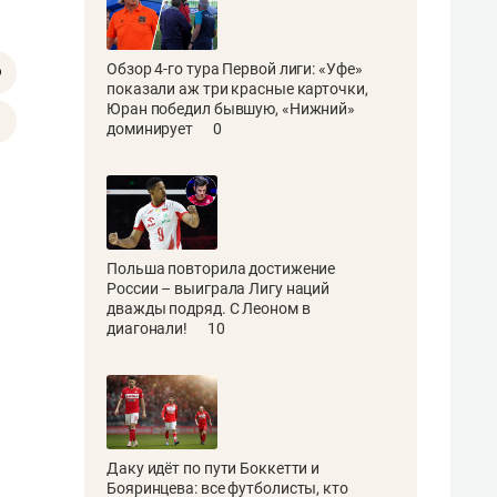
Обзор 4-го тура Первой лиги: «Уфе»
показали аж три красные карточки,
Юран победил бывшую, «Нижний»
доминирует
0
Польша повторила достижение
России – выиграла Лигу наций
дважды подряд. С Леоном в
диагонали!
10
Даку идёт по пути Боккетти и
Бояринцева: все футболисты, кто