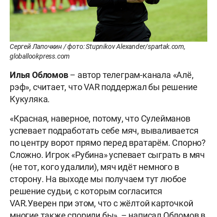
Сергей Лапочкин / фото: Stupnikov Alexander/spartak.com,
globallookpress.com
Илья Обломов
– автор телеграм-канала «Алё,
рэф», считает, что VAR поддержал бы решение
Кукуляка.
«Красная, наверное, потому, что Сулейманов
успевает подработать себе мяч, вываливается
по центру ворот прямо перед вратарём. Спорно?
Сложно. Игрок «Рубина» успевает сыграть в мяч
(не тот, кого удалили), мяч идёт немного в
сторону. На выходе мы получаем тут любое
решение судьи, с которым согласится
VAR.Уверен при этом, что с жёлтой карточкой
многие также спорили бы», – написал Обломов в