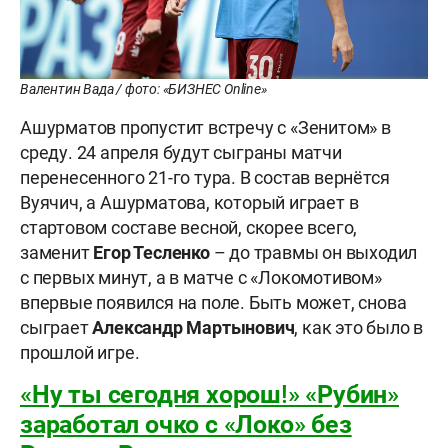
Валентин Вада / фото: «БИЗНЕС Online»
Ашурматов пропустит встречу с «Зенитом» в
среду. 24 апреля будут сыграны матчи
перенесенного 21-го тура. В состав вернётся
Вуячич, а Ашурматова, который играет в
стартовом составе весной, скорее всего,
заменит
Егор Тесленко
– до травмы он выходил
с первых минут, а в матче с «Локомотивом»
впервые появился на поле. Быть может, снова
сыграет
Александр Мартынович
, как это было в
прошлой игре.
«Ну ты сегодня хорош!» «Рубин»
заработал очко с «Локо» без