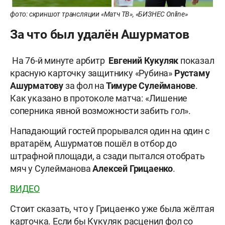
фото: скриншот трансляции «Матч ТВ», «БИЗНЕС Online»
За что был удалён Ашурматов
На 76-й минуте арбитр
Евгений Кукуляк
показал
красную карточку защитнику «Рубина»
Рустаму
Ашурматову
за фол на
Тимуре Сулейманове
.
Как указано в протоколе матча: «Лишение
соперника явной возможности забить гол».
Нападающий гостей прорывался один на один с
вратарём, Ашурматов пошёл в отбор до
штрафной площади, а сзади пытался отобрать
мяч у Сулейманова
Алексей Грицаенко
.
ВИДЕО
Стоит сказать, что у Грицаенко уже была жёлтая
карточка. Если бы Кукуляк расценил фол со