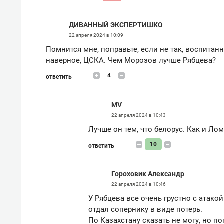
ДИВАННЫЙ ЭКСПЕРТИШКО
22 апреля 2024 в 10:09
Помнится мне, поправьте, если не так, воспитан
наверное, ЦСКА. Чем Морозов лучше Рябцева?
4
ответить
MV
22 апреля 2024 в 10:43
Лучше он тем, что белорус. Как и Лом
10
ответить
Гороховик Александр
22 апреля 2024 в 10:46
У Рябцева все очень грустно с атакой
отдал сопернику в виде потерь.
По Казахстану сказать не могу, но п