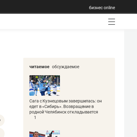
бизнес online
читаемое
обсуждаемое
Сага с Кузнецовым завершилась: он
едет в «Сибирь». Возвращение в
родной Челябинск откладывается
1