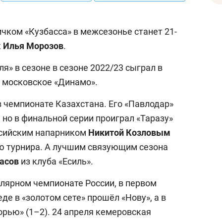
чком «Кузбасса» в межсезонье станет 21-
к
Илья
Морозов
.
я» в сезоне в сезоне 2022/23 сыграл в
а московское «Динамо».
в чемпионате Казахстана. Его «Павлодар»
но в финальной серии проиграл «Таразу»
оссийским напарником
Никитой
Козловым
ю турнира. А лучшим связующим сезона
асов
из клуба «Есиль».
гулярном чемпионате России, в первом
де в «золотом сете» прошёл «Нову», а в
орью» (1–2). 24 апреля кемеровская