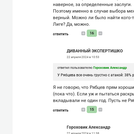
наверное, за определенные заслуги.
Поэтому именно в случае выбора меж
верный. Можно ли было найти кого-
Лиге? Да, можно.
16
ответить
ДИВАННЫЙ ЭКСПЕРТИШКО
22 апреля 2024 в 10:53
ответил пользователю
Гороховик Александр
У Рябцева все очень грустно с атакой: 38% р
Я не говорю, что Рябцев прям хорош
(пока что). Если уж и пытаться раскр
вкладывали не один год. Пусть не Ря
15
ответить
Гороховик Александр
22 апреля 2024 в 11:38