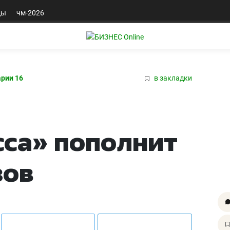
ды
чм-2026
рии 16
в закладки
сса» пополнит
зов