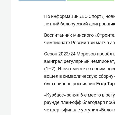
По информации «БО Спорт», нови
летний белорусский доигровщи
Воспитанник минского «Строител
чемпионате России три матча з
Сезон 2023/24 Морозов провёл 
выиграл регулярный чемпионат, 
(1–2). Илья вместе со своим р
вошёл в символическую сборну
был признан россиянин
Егор
Тар
«Кузбасс» занял 6-е место в ре
раунде плей-офф благодаря побе
четвертьфинале уступил «Белог