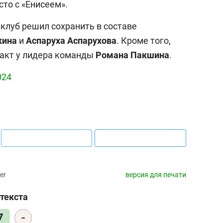
сто с «Енисеем».
луб решил сохранить в составе
кина
и
Аспаруха
Аспарухова
. Кроме того,
ракт у лидера команды
Романа
Пакшина
.
024
er
версия для печати
текста
выбор редакции
-
7