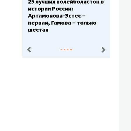
сток в
Бюджеты клубов КХЛ: СКА
– главный мажор, «Ак
Барс» – второй, «Салават
лько
Юлаев» – середняк
пред.
след.