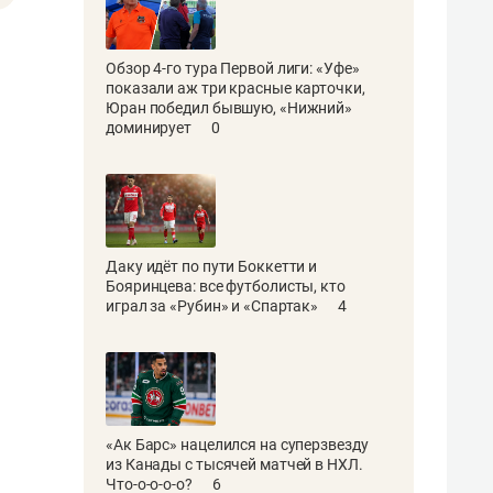
Обзор 4-го тура Первой лиги: «Уфе»
показали аж три красные карточки,
Юран победил бывшую, «Нижний»
доминирует
0
Даку идёт по пути Боккетти и
Бояринцева: все футболисты, кто
играл за «Рубин» и «Спартак»
4
«Ак Барс» нацелился на суперзвезду
из Канады с тысячей матчей в НХЛ.
Что-о-о-о-о?
6