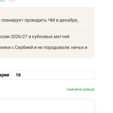
25 лучших волейболи
истории России:
Артамонова-Эстес –
первая, Гамова – то
 планирует проводить ЧМ в декабре,
шестая
ссии 2026/27 и кубковых матчей
яки с Сербией и не порадовали: ничья и
арии
16
сначала новые