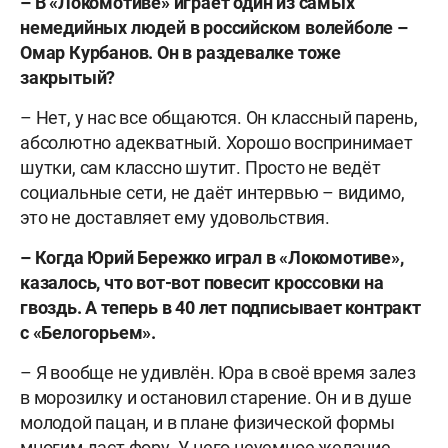
– В «Локомотиве» играет один из самых
немедийных людей в российском волейболе –
Омар Курбанов. Он в раздевалке тоже
закрытый?
– Нет, у нас все общаются. Он классный парень,
абсолютно адекватный. Хорошо воспринимает
шутки, сам классно шутит. Просто не ведёт
социальные сети, не даёт интервью – видимо,
это не доставляет ему удовольствия.
– Когда Юрий Бережко играл в «Локомотиве»,
казалось, что вот-вот повесит кроссовки на
гвоздь. А теперь в 40 лет подписывает контракт
с «Белогорьем».
– Я вообще не удивлён. Юра в своё время залез
в морозилку и остановил старение. Он и в душе
молодой пацан, и в плане физической формы
многим даст фору. У него неуемное желание