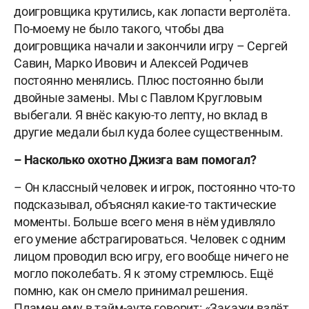
доигровщика крутились, как лопасти вертолёта.
По-моему не было такого, чтобы два
доигровщика начали и закончили игру – Сергей
Савин, Марко Ивович и Алексей Родичев
постоянно менялись. Плюс постоянно были
двойные замены. Мы с Павлом Кругловым
выбегали. Я внёс какую-то лепту, но вклад в
другие медали был куда более существенным.
– Насколько охотно Джизга вам помогал?
– Он классный человек и игрок, постоянно что-то
подсказывал, объяснял какие-то тактические
моменты. Больше всего меня в нём удивляло
его умение абстрагироваться. Человек с одним
лицом проводил всю игру, его вообще ничего не
могло поколебать. Я к этому стремлюсь. Ещё
помню, как он смело принимал решения.
Пламен ему в тайм-ауте говорит: «Закажи взлёт