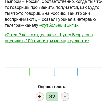
Газпром – Россия. Соответственно, когда ты что-
то говоришь про «Зенит», получается, как будто
ты что-то говоришь на Россию. Так это они
воспринимают», – сказал Гурцкая в интервью
телеграм-каналу
«Футбольный Биги»
.
«Он ещё легко отделался». Шутку Безрукова
оценили в 100 тыс. и три месяца «условки»
Оценка текста
+
-
32