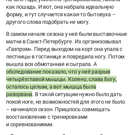
как лошадь. И вот, она набрала идеальную
форму, и тут случается какая-то бытовуха –
другого слова подобрать не могу.
В самом начале сезона у неё были выставочные
матчи в Санкт-Петербурге. Их организовывал
«Газпром». Перед выходом на корт она упала с
лестницы в гостинице и повредила ногу. Потом
вышла вся обмотанная и сыграла. А
обследование показало, что у неё разрыв
четырёхглавой мышцы. Колено, слава Богу,
осталось целым, а вот мышца была
разорвана
. В такой ситуации нужно было дать
покой ноге, но возможностей для этого не было
– начинался сезон. Пришлось совмещать
восстановление с тренировками
и соревнованиями.