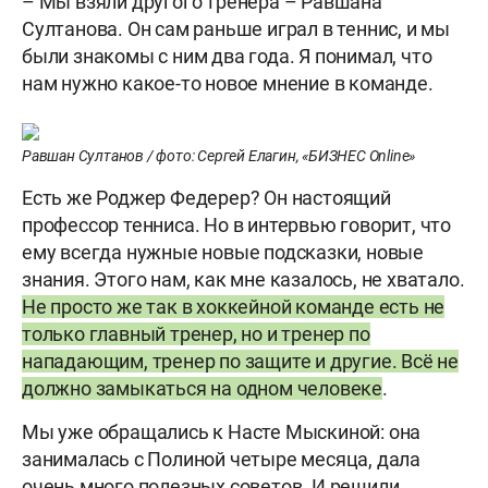
– Мы взяли другого тренера – Равшана
Султанова. Он сам раньше играл в теннис, и мы
были знакомы с ним два года. Я понимал, что
нам нужно какое-то новое мнение в команде.
Равшан Султанов / фото: Сергей Елагин, «БИЗНЕС Online»
Есть же Роджер Федерер? Он настоящий
профессор тенниса. Но в интервью говорит, что
ему всегда нужные новые подсказки, новые
знания. Этого нам, как мне казалось, не хватало.
Не просто же так в хоккейной команде есть не
только главный тренер, но и тренер по
нападающим, тренер по защите и другие. Всё не
должно замыкаться на одном человеке
.
Мы уже обращались к Насте Мыскиной: она
занималась с Полиной четыре месяца, дала
очень много полезных советов. И решили