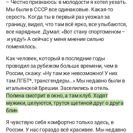
– Честно признаюсь: в молодости я хотел уехать.
Мы были в СССР все одинаковые. Какая-то
серость. Когда ты в первый раз уезжал за
границу, видел, что там всё ярко, все улыбаются,
все нарядные. Думал: «Вот стану спортсменом –
и уеду!» А сейчас у меня мнение сильно
поменялось.
Как человек, который в последние годы
проводил за рубежом больше времени, чем в
России, скажу: «Ну там же невозможно! У них
там ЛГБТ*, трансгендеры…» Мы недавно были в
итальянской Брешии. Заселились в отель.
Полина смотрит в окно, а там клуб. Ходят
мужики, целуются, трутся щетиной друг о друга
блин
.
Я чувствую себя комфортно только здесь, в
России. У нас гораздо всё красивее. Мы недавно