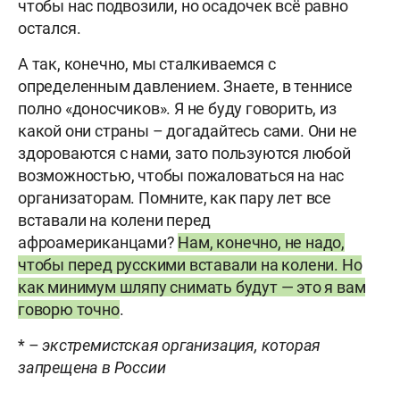
чтобы нас подвозили, но осадочек всё равно
остался.
А так, конечно, мы сталкиваемся с
определенным давлением. Знаете, в теннисе
полно «доносчиков». Я не буду говорить, из
какой они страны – догадайтесь сами. Они не
здороваются с нами, зато пользуются любой
возможностью, чтобы пожаловаться на нас
организаторам. Помните, как пару лет все
вставали на колени перед
афроамериканцами?
Нам, конечно, не надо,
чтобы перед русскими вставали на колени. Но
как минимум шляпу
снимать будут — это я вам
говорю точно
.
* –
экстремистская организация, которая
запрещена в России