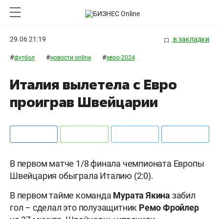
29.06 21:19
в закладки
#
#
#
футбол
новости online
евро-2024
Италия вылетела с Евро
проиграв Швейцарии
В первом матче 1/8 финала чемпионата Европы
Швейцария обыграла Италию (2:0).
В первом тайме команда
Мурата Якина
забил
гол – сделал это полузащитник
Ремо Фройлер