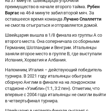
на 37 минуте. Швейцарцы упрочили
преимущество в начале второго тайма.
Рубен
Варгас
на 46-й минуте забил второй мяч. За
оставшееся время команда
Лучано Спаллетти
не смогла отыграться и отправляется домой.
Швейцария вышла в 1/8 финала из группы А со
второго места. Она соперничала со сборными
Германии, Шотландии и Венгрии. Итальянцы
заняли второе место в группе В, где выступали
Испания, Хорватия и Албания.
Напомним, Италия – действующий победитель
турнира. В 2021 году итальянцы обыграли
сборную Англии в финале на на лондонском
стадионе «Уэмбли» (1:1, 3:2 пен). Отметим, что
впервые с 2004 года итальянцы не смогли выйти
в четвертьфинал турнира.
Швейцария в четвертьфинале сыграет с