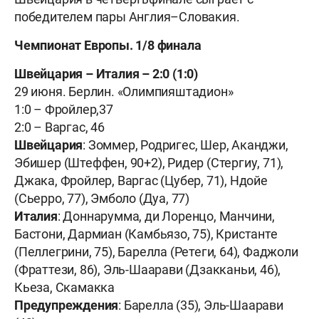
победителем пары Англия–Словакия.
Чемпионат Европы. 1/8 финала
Швейцария – Италия – 2:0 (1:0)
29 июня. Берлин. «Олимпияштадион»
1:0 – Фройлер,37
2:0 – Варгас, 46
Швейцария
: Зоммер, Родригес, Шер, Аканджи,
Эбишер (Штеффен, 90+2), Ридер (Стергиу, 71),
Джака, Фройлер, Варгас (Цубер, 71), Ндойе
(Сьерро, 77), Эмболо (Дуа, 77)
Италия
: Доннарумма, ди Лоренцо, Манчини,
Бастони, Дармиан (Камбьязо, 75), Кристанте
(Пеллегрини, 75), Барелла (Ретеги, 64), Фаджоли
(Фраттези, 86), Эль-Шаарави (Дзакканьи, 46),
Кьеза, Скамакка
Предупреждения
: Барелла (35), Эль-Шаарави