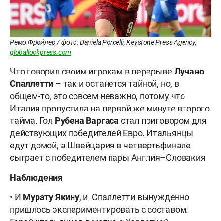
Ремо Фройлер / фото: Daniela Porcelli, Keystone Press Agency,
globallookpress.com
Что говорил своим игрокам в перерыве
Лучано
Спаллетти
– так и останется тайной, но, в
общем-то, это совсем неважно, потому что
Италия пропустила на первой же минуте второго
тайма. Гол
Рубена Варгаса
стал приговором для
действующих победителей Евро. Итальянцы
едут домой, а Швейцария в четвертьфинале
сыграет с победителем пары Англия–Словакия
Наблюдения
• И
Мурату Якину
, и Спаллетти вынужденно
пришлось экспериментировать с составом.