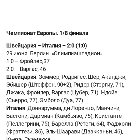
Чемпионат Европы. 1/8 финала
Швейцария – Италия – 2:0 (1:0)
29 июня. Берлин. «Олимпиаштадион»
1:0 – Фройлер,37
2:0 – Варгас, 46
Швейцария
: Зоммер, Родригес, Шер, Аканджи,
Эбишер (Штеффен, 90+2), Ридер (Стергиу, 71),
Джака, Фройлер, Варгас (Цубер, 71), Ндойе
(Сьерро, 77), Эмболо (Дуа, 77)
Италия
: Доннарумма, ди Лоренцо, Манчини,
Бастони, Дармиан (Камбьязо, 75), Кристанте
(Пеллегрини, 75), Барелла (Ретеги, 64), Фаджоли
(Фраттези, 86), Эль-Шаарави (Дзакканьи, 46),
Кьеза, Скамакка