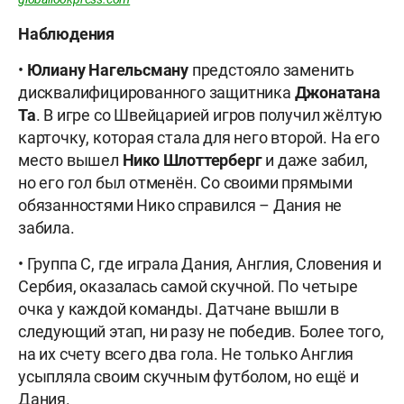
Наблюдения
•
Юлиану
Нагельсману
предстояло заменить
дисквалифицированного защитника
Джонатана
Та
. В игре со Швейцарией игров получил жёлтую
карточку, которая стала для него второй. На его
место вышел
Нико Шлоттерберг
и даже забил,
но его гол был отменён. Со своими прямыми
обязанностями Нико справился – Дания не
забила.
• Группа С, где играла Дания, Англия, Словения и
Сербия, оказалась самой скучной. По четыре
очка у каждой команды. Датчане вышли в
следующий этап, ни разу не победив. Более того,
на их счету всего два гола. Не только Англия
усыпляла своим скучным футболом, но ещё и
Дания.