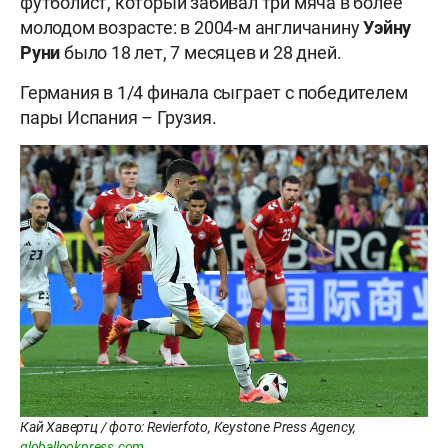
футболист, который забивал три мяча в более
молодом возрасте: в 2004-м англичанину
Уэйну
Руни
было 18 лет, 7 месяцев и 28 дней.
Германия в 1/4 финала сыграет с победителем
пары Испания – Грузия.
Кай Хавертц / фото: Revierfoto, Keystone Press Agency,
globallookpress.com