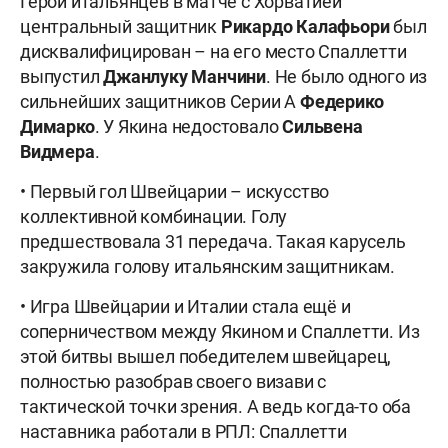
Герой итальянцев в матче с Хорватией
центральный защитник
Рикардо Калафьори
был
дисквалифицирован – на его место Спаллетти
выпустил
Джанлуку Манчини
. Не было одного из
сильнейших защитников Серии А
Федерико
Димарко
. У Якина недостовало
Сильвена
Видмера
.
• Первый гол Швейцарии – искусство
коллективной комбинации. Голу
предшествовала 31 передача. Такая карусель
закружила голову итальянским защитникам.
• Игра Швейцарии и Италии стала ещё и
соперничеством между Якином и Спаллетти. Из
этой битвы вышел победителем швейцарец,
полностью разобрав своего визави с
тактической точки зрения. А ведь когда-то оба
наставника работали в РПЛ: Спаллетти