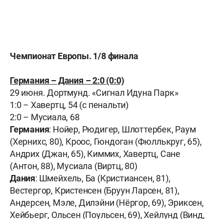
Чемпионат Европы. 1/8 финала
Германия – Дания – 2:0 (0:0)
29 июня. Дортмунд. «Сигнал Идуна Парк»
1:0 – Хавертц, 54 (с пенальти)
2:0 – Мусиала, 68
Германия
: Нойер, Рюдигер, Шлоттербек, Раум
(Хернихс, 80), Кроос, Гюндоган (Фюллькруг, 65),
Андрих (Джан, 65), Киммих, Хавертц, Сане
(Антон, 88), Мусиала (Виртц, 80)
Дания
: Шмейхель, Ба (Кристиансен, 81),
Вестергор, Кристенсен (Бруун Ларсен, 81),
Андерсен, Мэле, Дилэйни (Нёргор, 69), Эриксен,
Хейбьерг, Ольсен (Поульсен, 69), Хейлунд (Винд,