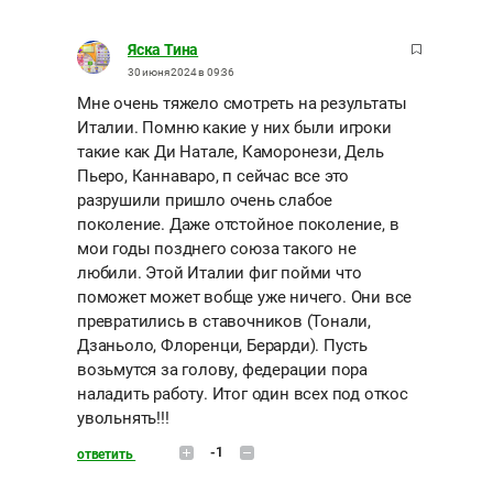
Яска Тина
30 июня 2024 в 09:36
Мне очень тяжело смотреть на результаты
Италии. Помню какие у них были игроки
такие как Ди Натале, Каморонези, Дель
Пьеро, Каннаваро, п сейчас все это
разрушили пришло очень слабое
поколение. Даже отстойное поколение, в
мои годы позднего союза такого не
любили. Этой Италии фиг пойми что
поможет может вобще уже ничего. Они все
превратились в ставочников (Тонали,
Дзаньоло, Флоренци, Берарди). Пусть
возьмутся за голову, федерации пора
наладить работу. Итог один всех под откос
увольнять!!!
-1
ответить