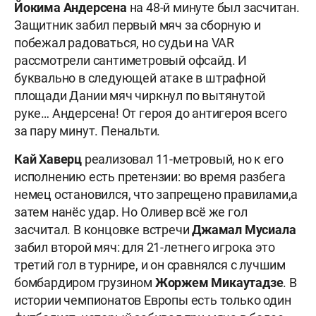
Йокима Андерсена
на 48-й минуте был засчитан.
Защитник забил первый мяч за сборную и
побежал радоваться, но судьи на VAR
рассмотрели сантиметровый офсайд. И
буквально в следующей атаке в штрафной
площади Дании мяч чиркнул по вытянутой
руке… Андерсена! От героя до антигероя всего
за пару минут. Пенальти.
Кай Хаверц
реализовал 11-метровый, но к его
исполнению есть претензии: во время разбега
немец остановился, что запрещено правилами,а
затем нанёс удар. Но Оливер всё же гол
засчитал. В концовке встречи
Джамал Мусиала
забил второй мяч: для 21-летнего игрока это
третий гол в турнире, и он сравнялся с лучшим
бомбардиром грузином
Жоржем Микаутадзе
. В
истории чемпионатов Европы есть только один