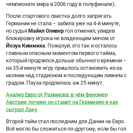
чемпионате мира в 2006 году в полуфинале).
После стартового свистка долго запрягать
Германии не стала – забила уже на 4-й минуте,
но судья
Майкл Оливер
гол отменил, увидев
блокировку игрока не владеющим мячом от
Йозуа Киммиха
. Пожалуй, это так и осталось
главным опасным моментом первого тайма,
который продлился дольше обычного времени –
на 35-й минуте игру пришлось остановить из-за
молнии над стадионом и последующим ливнем с
градом. Пауза продлилась аж 25 минут.
Анализ Евро от Рахимова: в чём феномен
Австрии, почему он ставит на Германию и как
сыграл Даку
Второй тайм стал последним для Дании на Евро.
Всё могло бы сложиться по-другому, если бы гол