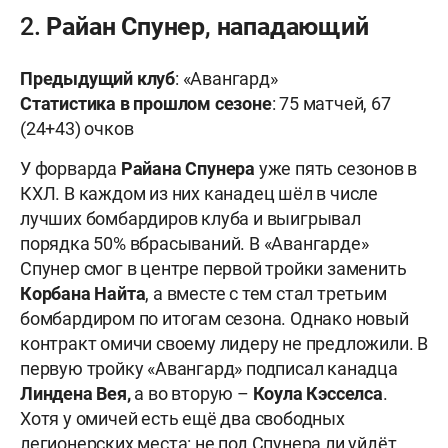
2. Райан Спунер, нападающий
Предыдущий клуб
: «Авангард»
Статистика в прошлом сезоне
: 75 матчей, 67
(24+43) очков
У форварда
Райана Спунера
уже пять сезонов в
КХЛ. В каждом из них канадец шёл в числе
лучших бомбардиров клуба и выигрывал
порядка 50% вбрасываний. В «Авангарде»
Спунер смог в центре первой тройки заменить
Корбана Найта
, а вместе с тем стал третьим
бомбардиром по итогам сезона. Однако новый
контракт омичи своему лидеру не предложили. В
первую тройку «Авангард» подписал канадца
Линдена Вея,
а во вторую –
Коула Кэсселса
.
Хотя у омичей есть ещё два свободных
легионерских места: не под Спунера ли уйдёт