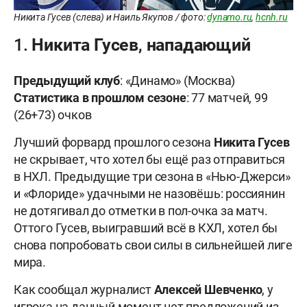
Никита Гусев (слева) и Наиль Якупов / фото:
dynamo.ru
,
hcnh.ru
1. Никита Гусев, нападающий
Предыдущий клуб
: «Динамо» (Москва)
Статистика в прошлом сезоне
: 77 матчей, 99
(26+73) очков
Лучший форвард прошлого сезона
Никита Гусев
не скрывает, что хотел бы ещё раз отправиться
в НХЛ. Предыдущие три сезона в «Нью-Джерси»
и «Флориде» удачными не назовёшь: россиянин
не дотягивал до отметки в пол-очка за матч.
Оттого Гусев, выигравший всё в КХЛ, хотел бы
снова попробовать свои силы в сильнейшей лиге
мира.
Как сообщал журналист
Алексей Шевченко
, у
игрока на данный момент нет предложений из-