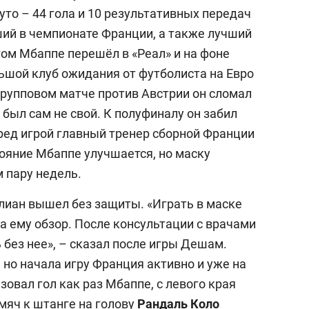
уто – 44 гола и 10 результативных передач
ший в чемпионате Франции, а также лучший
ом Мбаппе перешёл в «Реал» и на фоне
ьшой клуб ожидания от футболиста на Евро
групповом матче против Австрии он сломал
о был сам не свой. К полуфиналу он забил
ред игрой главный тренер сборной Франции
тояние Мбаппе улучшается, но маску
 пару недель.
иан вышел без защиты. «Играть в маске
а ему обзор. После консультации с врачами
 без нее», – сказал после игры Дешам.
, но начала игру Франция активно и уже на
зовал гол как раз Мбаппе, с левого края
яч к штанге на голову
Рандаль Коло