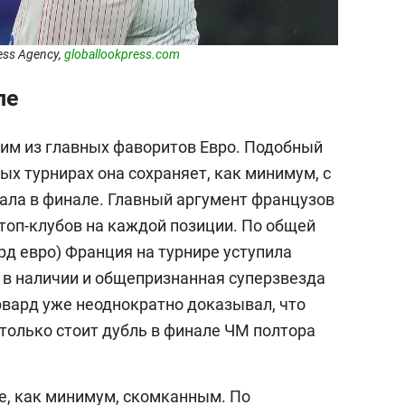
ess Agency,
globallookpress.com
ппе
им из главных фаворитов Евро. Подобный
х турнирах она сохраняет, как минимум, с
рала в финале. Главный аргумент французов
топ-клубов на каждой позиции. По общей
рд евро) Франция на турнире уступила
а в наличии и общепризнанная суперзвезда
рвард уже неоднократно доказывал, что
только стоит дубль в финале ЧМ полтора
е, как минимум, скомканным. По