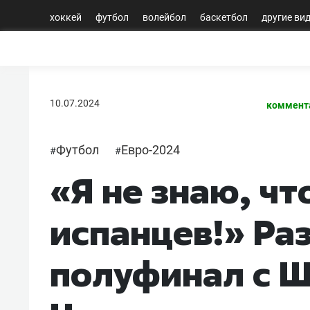
хоккей
футбол
волейбол
баскетбол
другие ви
10.07.2024
коммент
Футбол
Евро-2024
#
#
«Я не знаю, что
испанцев!» Ра
полуфинал с 