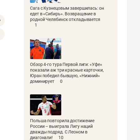
Сага с Кузнецовым завершилась: он
едет в «Сибирь». Возвращение в
родной Челябинск откладывается
1
Обзор 4-го тура Первой лиги: «Уфе»
показали аж три красные карточки,
Юран победил бывшую, «Нижний»
доминирует
0
Польша повторила достижение
России – выиграла Лигу наций
дважды подряд. С Леоном в
диагонали!
10