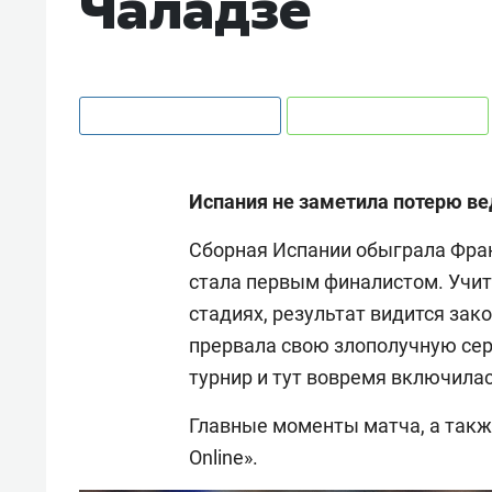
Чаладзе
Испания не заметила потерю ве
Сборная Испании обыграла Фран
стала первым финалистом. Учи
стадиях, результат видится за
прервала свою злополучную сер
турнир и тут вовремя включила
Главные моменты матча, а такж
Online».