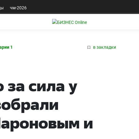
ды
чм-2026
арии 1
в закладки
 за сила у
зобрали
Шароновым и