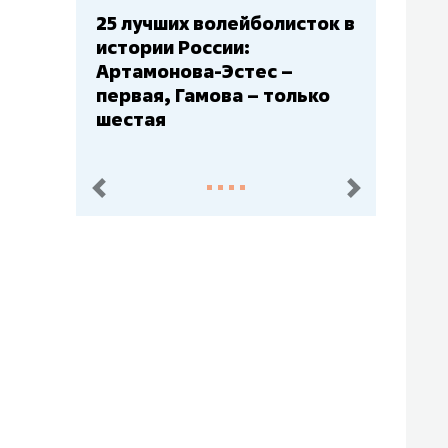
Бюджеты клубов КХЛ: СКА
– главный мажор, «Ак
Барс» – второй, «Салават
Юлаев» – середняк
пред.
след.