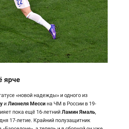
сё ярче
татусе «новой надежды» и одного из
у
и
Лионеля Месси
на ЧМ в России в 19-
сияет пока ещё 16-летний
Ламин Ямаль
,
 дня 17-летие. Крайний полузащитник
в «Барселоне», а теперь и в сборной он уже