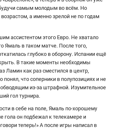
будучи самым молодым во всём. Но
 возрастом, а именно зрелой не по годам
шим ассистентом этого Евро. Не хватало
го Ямаль в
таком
матче. После того,
откатилась глубоко в оборону. Испании ещё
скрыть. В такие моменты необходимы
з Ламин как раз сместился в центр,
о понял, что соперники в полупозициях и не
й обводящим из-за штрафной. Изумительное
чший гол турнира.
ти в себе на поле, Ямаль по-хорошему
ле гола он подбежал к телекамере и
говори теперь!» А после игры написал в