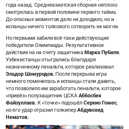
года назад. Среднеазиатская сборная неплохо
смотрелась в первой половине первого тайма.
До опасных моментов дело не доходило, но и
испанцы ничего толкового сотворить не могли.
Но первыми забили всё-таки действующие
победители Олимпиады. Результативное
действие на на счету защитника
Марка Пубиля
.
Узбекистанцы отыгрались благодаря
назначенному пенальти, которое реализовал
Эльдор Шомуродов.
После перерыва игра
немного поменялась и испанцы стали давить,
что позволило им заработать пенальти, которое
«привёз» полузащитник ЦСКА
Аббосбек
Файзуллаев
. К «точке» подошёл
Серхио Гомес
,
но его удар отразил голкипер
Абдувохид
Нематов.