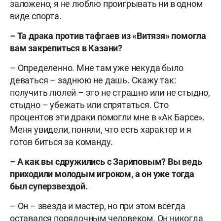
заложено, я не люблю проигрывать ни в одном
виде спорта.
–
Та драка против тафгаев из «Витязя» помогла
вам закрепиться в Казани?
– Определенно. Мне там уже некуда было
деваться – заднюю не дашь. Скажу так:
получить люлей – это не страшно или не стыдно,
стыдно – убежать или спрятаться. Сто
процентов эти драки помогли мне в «Ак Барсе».
Меня увидели, поняли, что есть характер и я
готов биться за команду.
–
А как вы сдружились с Зариповым? Вы ведь
приходили молодым игроком, а он уже тогда
был суперзвездой.
– Он – звезда и мастер, но при этом всегда
оставался порядочным человеком. Он никогда