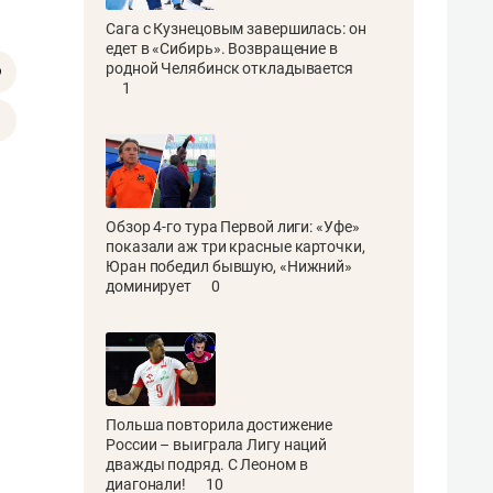
Сага с Кузнецовым завершилась: он
едет в «Сибирь». Возвращение в
родной Челябинск откладывается
1
Обзор 4-го тура Первой лиги: «Уфе»
показали аж три красные карточки,
Юран победил бывшую, «Нижний»
доминирует
0
Польша повторила достижение
России – выиграла Лигу наций
дважды подряд. С Леоном в
диагонали!
10