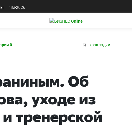
ды
чм-2026
арии 0
в закладки
раниным. Об
ова, уходе из
и тренерской