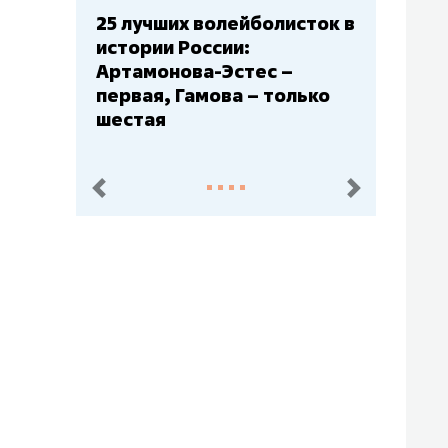
Бюджеты клубов КХЛ: СКА
– главный мажор, «Ак
Барс» – второй, «Салават
Юлаев» – середняк
пред.
след.