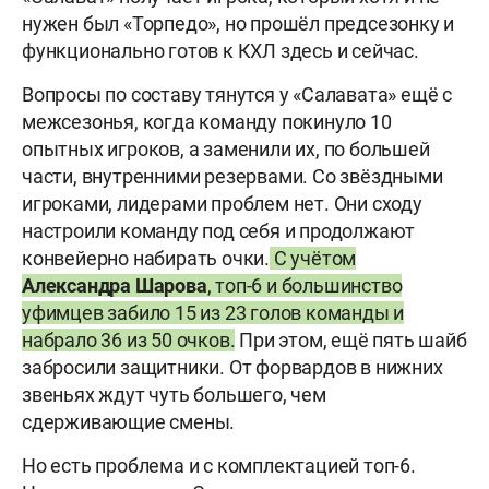
нужен был «Торпедо», но прошёл предсезонку и
функционально готов к КХЛ здесь и сейчас.
Вопросы по составу тянутся у «Салавата» ещё с
межсезонья, когда команду покинуло 10
опытных игроков, а заменили их, по большей
части, внутренними резервами. Со звёздными
игроками, лидерами проблем нет. Они сходу
настроили команду под себя и продолжают
конвейерно набирать очки.
С учётом
Александра Шарова
, топ-6 и большинство
уфимцев забило 15 из 23 голов команды и
набрало 36 из 50 очков.
При этом, ещё пять шайб
забросили защитники. От форвардов в нижних
звеньях ждут чуть большего, чем
сдерживающие смены.
Но есть проблема и с комплектацией топ-6.