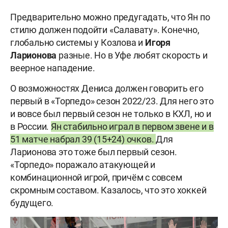
Предварительно можно предугадать, что Ян по
стилю должен подойти «Салавату». Конечно,
глобально системы у Козлова и
Игоря
Ларионова
разные. Но в Уфе любят скорость и
веерное нападение.
О возможностях Дениса должен говорить его
первый в «Торпедо» сезон 2022/23. Для него это
и вовсе был первый сезон не только в КХЛ, но и
в России.
Ян стабильно играл в первом звене и в
51 матче набрал 39 (15+24) очков.
Для
Ларионова это тоже был первый сезон.
«Торпедо» поражало атакующей и
комбинационной игрой, причём с совсем
скромным составом. Казалось, что это хоккей
будущего.