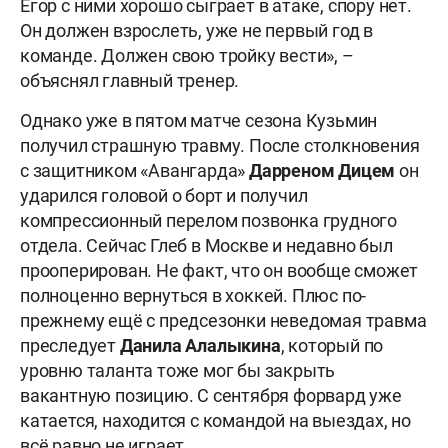
Егор с ними хорошо сыграет в атаке, спору нет.
Он должен взрослеть, уже не первый год в
команде. Должен свою тройку вести», –
объяснял главный тренер.
Однако уже в пятом матче сезона Кузьмин
получил страшную травму. После столкновения
с защитником «Авангарда»
Дарреном Дицем
он
ударился головой о борт и получил
компрессионный перелом позвонка грудного
отдела. Сейчас Глеб в Москве и недавно был
прооперирован. Не факт, что он вообще сможет
полноценно вернуться в хоккей. Плюс по-
прежнему ещё с предсезонки неведомая травма
преследует
Данила Алалыкина
, который по
уровню таланта тоже мог бы закрыть
вакантную позицию. С сентября форвард уже
катается, находится с командой на выездах, но
всё равно не играет.