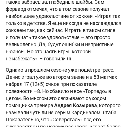
также забрасывал победные шайбы. Сам
форвард отмечал, что в том сезоне получал
наибольшее удовольствие от хоккея. «Играл так
только в детстве. Я еще никогда не наслаждался
хоккеем так, как сейчас. Играть в таком стиле
и получать такое удовольствие – это просто
великолепно. Да, будут ошибки и неприятные
нюансы. Но это часть игры, которой
не избежать», – говорили Ян.
Однако в прошлом сезоне уже пошёл регресс.
Денис играл уже во втором звене и в 58 матчах
набрал 17 (12+5) очков при показателе
полезности –8. Но сбавило и всё «Торпедо» в
целом. Во многом это связывают с уходом
помощника тренера
Андрея Козырева
, которого
называли чуть ли не серым кардиналом штаба.
Показательно, что «Северсталь» под его
руководством по-новому расцвела, играет бодро