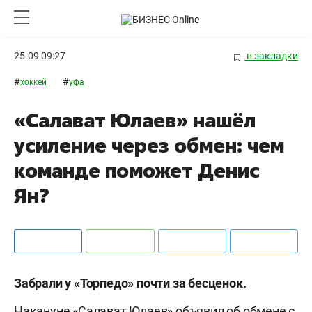
25.09 09:27
в закладки
#
#
хоккей
уфа
«Салават Юлаев» нашёл
усиление через обмен: чем
команде поможет Денис
Ян?
Забрали у «Торпедо» почти за бесценок.
Накануне «Салават Юлаев» объявил об обмене с