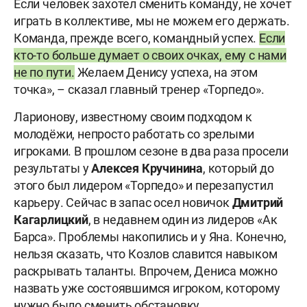
Если человек захотел сменить команду, не хочет
играть в коллективе, мы не можем его держать.
Команда, прежде всего, командный успех.
Если
кто-то больше думает о своих очках, ему с нами
не по пути.
Желаем Денису успеха, на этом
точка», – сказал главный тренер «Торпедо».
Ларионову, известному своим подходом к
молодёжи, непросто работать со зрелыми
игроками. В прошлом сезоне в два раза просели
результаты у
Алексея Кручинина
, который до
этого был лидером «Торпедо» и перезапустил
карьеру. Сейчас в запас осел новичок
Дмитрий
Кагарлицкий
, в недавнем один из лидеров «Ак
Барса». Проблемы накопились и у Яна. Конечно,
нельзя сказать, что Козлов славится навыком
раскрывать таланты. Впрочем, Дениса можно
назвать уже состоявшимся игроком, которому
нужно было сменить обстановку.